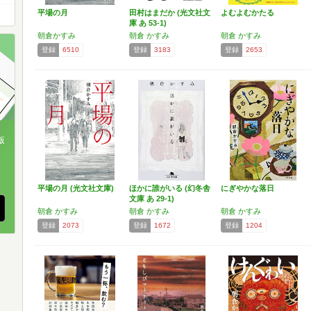
平場の月
田村はまだか (光文社文
よむよむかたる
庫 あ 53-1)
朝倉かすみ
朝倉 かすみ
朝倉 かすみ
登録
6510
登録
3183
登録
2653
版
、
平場の月 (光文社文庫)
ほかに誰がいる (幻冬舎
にぎやかな落日
文庫 あ 29-1)
朝倉 かすみ
朝倉 かすみ
朝倉 かすみ
登録
2073
登録
1672
登録
1204