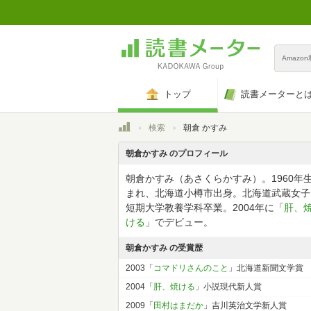
Amazo
トップ
読書メーターと
トップ
検索
朝倉 かすみ
朝倉かすみ のプロフィール
朝倉かすみ（あさくらかすみ）。1960年
まれ、北海道小樽市出身。北海道武蔵女子
短期大学教養学科卒業。2004年に「
肝、
ける
」でデビュー。
朝倉かすみ の受賞歴
2003「
コマドリさんのこと
」北海道新聞文学賞
2004「
肝、焼ける
」小説現代新人賞
2009「
田村はまだか
」吉川英治文学新人賞