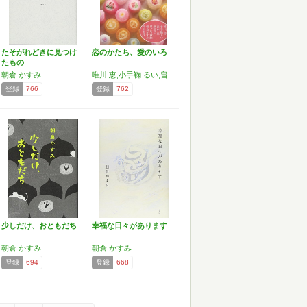
たそがれどきに見つけ
恋のかたち、愛のいろ
たもの
朝倉 かすみ
唯川 恵,小手鞠 るい,畠中 恵,原田 マハ,ヴァシィ 章絵,朝倉 かすみ,角田 光代
登録
766
登録
762
少しだけ、おともだち
幸福な日々があります
朝倉 かすみ
朝倉 かすみ
登録
694
登録
668