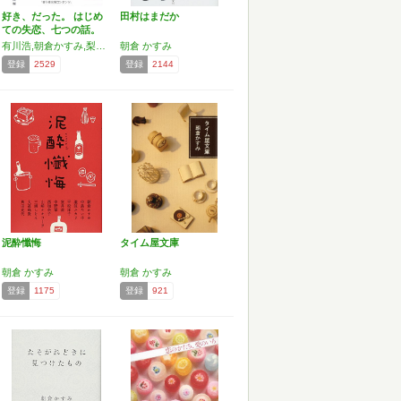
好き、だった。 はじめ
田村はまだか
ての失恋、七つの話。
(…
有川浩,朝倉かすみ,梨屋アリエ,石原まこちん,吉野万理子,紺野キリフキ,宮木あや子
朝倉 かすみ
登録
2529
登録
2144
泥酔懺悔
タイム屋文庫
朝倉 かすみ
朝倉 かすみ
登録
1175
登録
921