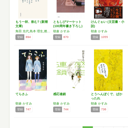
もう一杯、飲む? (新潮
ともしびマーケット
けんぐゎい (文芸書・小
文庫)
(100周年書き下ろし)
説)
角田 光代,島本 理生,燃え殻,朝倉 かすみ,ラズウェル 細木,越谷 オサム,小泉 武夫,岸本 佐知子,北村 薫
朝倉 かすみ
朝倉 かすみ
登録
894
登録
870
登録
1055
てらさふ
感応連鎖
とうへんぼくで、ばか
ったれ
朝倉 かすみ
朝倉 かすみ
朝倉 かすみ
登録
747
登録
744
登録
736