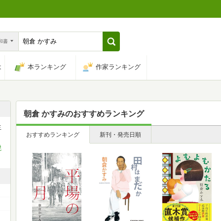
n和書
は
本ランキング
作家ランキング
朝倉 かすみ
のおすすめランキング
生
おすすめランキング
新刊・発売日順
焼