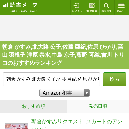
ログイン
新規登録
本を探
朝倉 かすみ,北大路 公子,佐藤 亜紀,佐原 ひかり,高
山 羽根子,津原 泰水,中島 京子,藤野 可織,吉川 トリ
コのおすすめランキング
検索
おすすめ順
発売日順
朝倉かすみリクエスト! スカートのアン