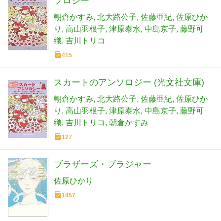
ソロジー
朝倉かすみ
北大路公子
佐藤亜紀
佐原ひか
り
高山羽根子
津原泰水
中島京子
藤野可
織
吉川トリコ
415
スカートのアンソロジー (光文社文庫)
朝倉かすみ
北大路公子
佐藤亜紀
佐原ひか
り
高山羽根子
津原泰水
中島京子
藤野可
織
吉川トリコ
朝倉かすみ
127
ブラザーズ・ブラジャー
佐原ひかり
1457