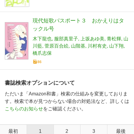
現代短歌パスポート３ おかえりはタ
ックル号
木下龍也
服部真里子
上坂あゆ美
青松輝
山
川藍
菅原百合絵
山階基
川村有史
山下翔
橋爪志保
86
書誌検索オプションについて
ただいま「Amazon和書」検索の仕組みを変更しておりま
す。検索で本が見つからない場合の対処法など、詳しくは
こちらのお知らせ
をご確認ください。
最初
1
2
3
最後