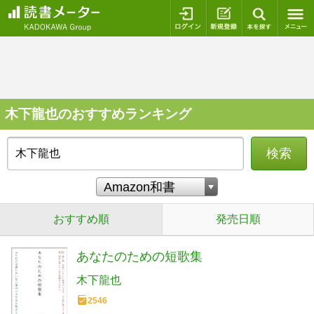
ログイン
新規登録
本を探
木下龍也のおすすめランキング
検索
おすすめ順
発売日順
あなたのための短歌集
木下龍也
2546