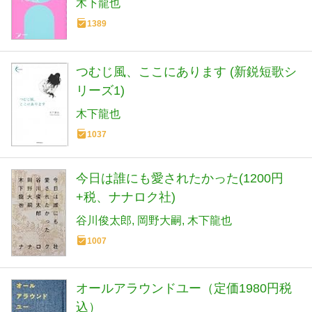
木下龍也
1389
つむじ風、ここにあります (新鋭短歌シ
リーズ1)
木下龍也
1037
今日は誰にも愛されたかった(1200円
+税、ナナロク社)
谷川俊太郎
岡野大嗣
木下龍也
1007
オールアラウンドユー（定価1980円税
込）