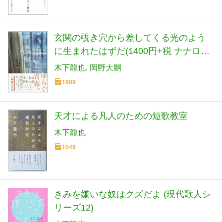
玄関の覗き穴から差してくる光のよう
に生まれたはずだ(1400円+税 ナナロク
社)
木下龍也
岡野大嗣
1989
天才による凡人のための短歌教室
木下龍也
1549
きみを嫌いな奴はクズだよ (現代歌人シ
リーズ12)