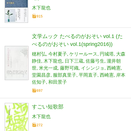
木下龍也
915
文学ムック たべるのがおそい vol.1 (た
べるのがおそい vol.1(spring2016))
穂村弘
今村夏子
ケリールース
円城塔
大森
静佳
木下龍也
日下三蔵
佐藤弓生
瀧井朝
世
米光一成
藤野可織
イシンジョ
西崎憲
堂園昌彦
服部真里子
平岡直子
西崎憲
岸本
佐知子
和田景子
697
すごい短歌部
木下龍也
272