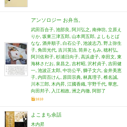
アンソロジー お弁当。
武田百合子
池部良
阿川弘之
南伸坊
立原え
りか
坂東三津五郎
山本周五郎
よしもとば
なな
酒井順子
白石公子
池波志乃
野上弥生
子
角田光代
吉川英治
筒井ともみ
穂村弘
阿川佐和子
杉浦日向子
高浜虚子
幸田文
東
海林さだお
泉昌之
吉村昭
沢村貞子
吉田健
一
池波正太郎
中坊公平
獅子文六
金井美恵
子
内田百けん
原田宗典
林真理子
椎名誠
川本三郎
木内昇
江國香織
宇野千代
華恵
向田邦子
入江相政
洲之内徹
阿部了
1610
よこまち余話
木内昇