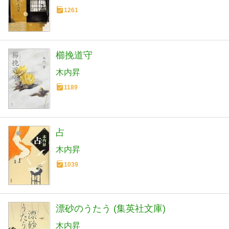
1261
櫛挽道守
木内昇
1189
占
木内昇
1039
漂砂のうたう (集英社文庫)
木内昇