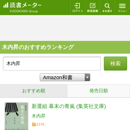
ログイン
新規登録
本を探
木内昇のおすすめランキング
検索
おすすめ順
発売日順
新選組 幕末の青嵐 (集英社文庫)
木内昇
2276