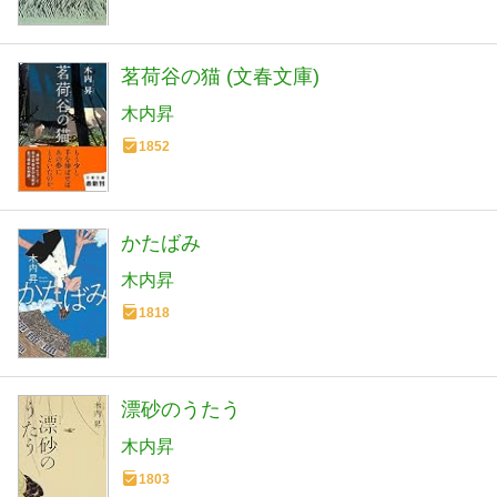
茗荷谷の猫 (文春文庫)
木内昇
1852
かたばみ
木内昇
1818
漂砂のうたう
木内昇
1803