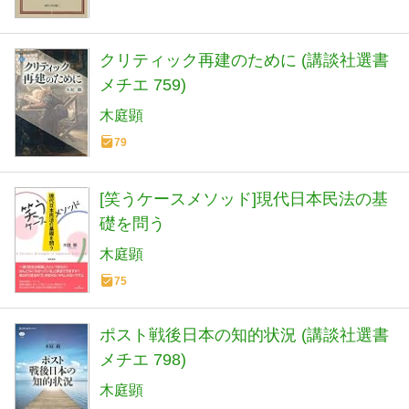
クリティック再建のために (講談社選書
メチエ 759)
木庭顕
79
[笑うケースメソッド]現代日本民法の基
礎を問う
木庭顕
75
ポスト戦後日本の知的状況 (講談社選書
メチエ 798)
木庭顕