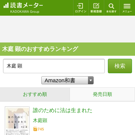
ログイン
新規登録
本を探
木庭 顕のおすすめランキング
検索
おすすめ順
発売日順
誰のために法は生まれた
木庭顕
745