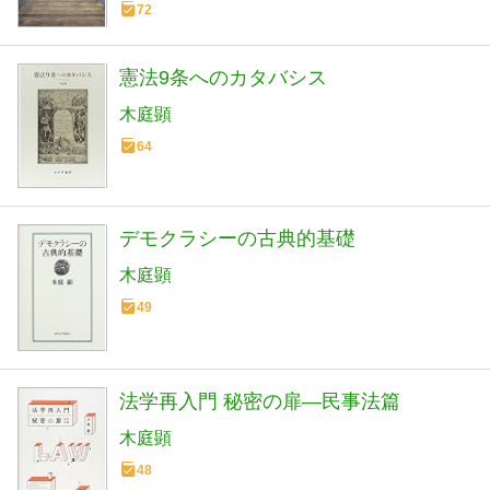
72
憲法9条へのカタバシス
木庭顕
64
デモクラシーの古典的基礎
木庭顕
49
法学再入門 秘密の扉―民事法篇
木庭顕
48