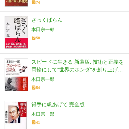
74
ざっくばらん
本田宗一郎
58
スピードに生きる 新装版: 技術と正義を
両輪にして“世界のホンダ”を創り上げた
男がはじめて書いた「自伝」と「
本田宗一郎
54
得手に帆あげて 完全版
本田宗一郎
41