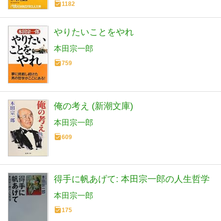
1182
やりたいことをやれ
本田宗一郎
759
俺の考え (新潮文庫)
本田宗一郎
609
得手に帆あげて: 本田宗一郎の人生哲学
本田宗一郎
175