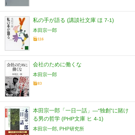
私の手が語る (講談社文庫 ほ 7-1)
本田宗一郎
116
会社のために働くな
本田宗一郎
83
本田宗一郎「一日一話」―“独創”に賭け
る男の哲学 (PHP文庫 ヒ 4-1)
本田宗一郎
PHP研究所