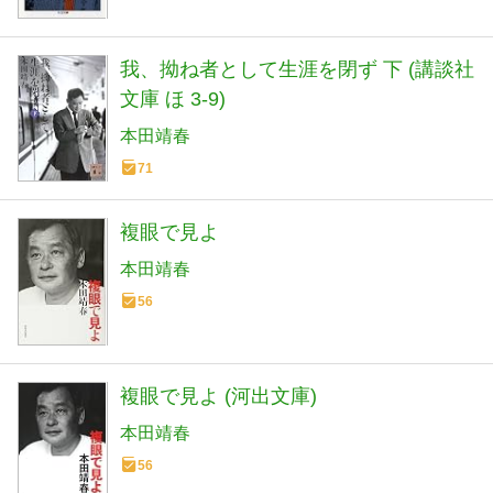
我、拗ね者として生涯を閉ず 下 (講談社
文庫 ほ 3-9)
本田靖春
71
複眼で見よ
本田靖春
56
複眼で見よ (河出文庫)
本田靖春
56