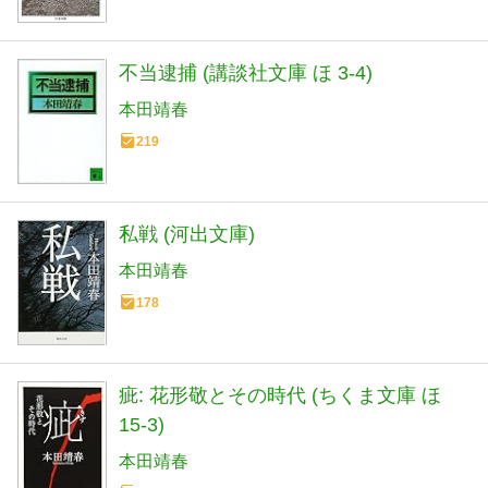
不当逮捕 (講談社文庫 ほ 3-4)
本田靖春
219
私戦 (河出文庫)
本田靖春
178
疵: 花形敬とその時代 (ちくま文庫 ほ
15-3)
本田靖春