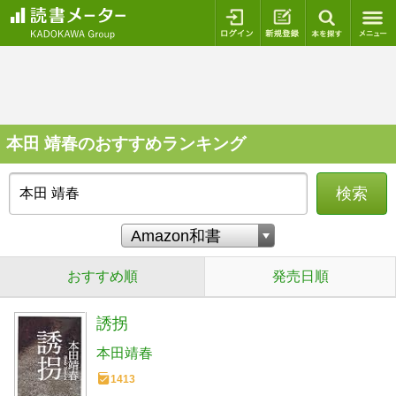
ログイン
新規登録
本を探
本田 靖春のおすすめランキング
検索
おすすめ順
発売日順
誘拐
本田靖春
1413