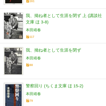
161
我、拗ね者として生涯を閉ず 上 (講談社
文庫 ほ 3-8)
本田靖春
117
我、拗ね者として生涯を閉ず
本田靖春
88
警察回り (ちくま文庫 ほ 15-2)
本田靖春
79