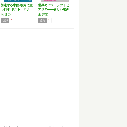
加速する中国/岐路に立
世界のパワーシフトと
つ日本:ポストコロナ
アジア――新しい選択
時…
が迫…
朱 建榮
朱 建榮
登録
3
登録
1