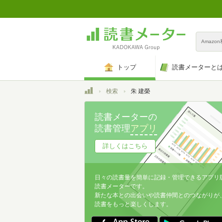
Amazo
トップ
読書メーターと
トップ
検索
朱 建榮
読書メーターの
読書管理
アプリ
詳しくはこちら
日々の読書量を簡単に記録・管理できるアプリ
読書メーターです。
新たな本との出会いや読書仲間とのつながりが
読書をもっと楽しくします。