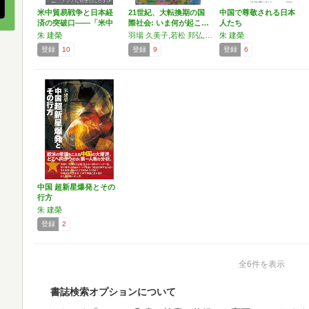
米中貿易戦争と日本経
21世紀、大転換期の国
中国で尊敬される日本
済の突破口――「米中
際社会: いま何が起こ…
人たち
トゥ…
朱 建榮
羽場 久美子,若松 邦弘,大津留(北川) 智恵子,水島 治郎,金子 勝,河合 正弘,朱 建榮,望月 衣塑子,下斗米 伸夫,川上 泰徳,遠藤 貢
朱 建榮
登録
10
登録
9
登録
6
中国 超新星爆発とその
行方
朱 建榮
登録
2
全6件を表示
書誌検索オプションについて