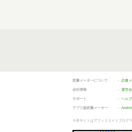
読書メーターについて
読書メ
会社情報
運営会
サポート
ヘルプ
アプリ版読書メーター
Andr
※本サイトはアフィリエイトプログ