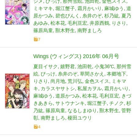
ジメ
びっけ
那州雪絵
池田乾
金色スイス
ミキマキ
堀江蟹子
霜月かいり
麻城ゆう
道
原かつみ
碧也ぴんく
糸井のぞ
杉乃紘
夏乃
あゆみ
松本花
毛利亘宏
井原西鶴
りさり
篠原烏童
獸木野生
南野ましろ
7
Wings (ウィングス) 2016年 06月号
夏目イサク
嬉野君
池田乾
小鬼36℃
那州雪
絵
びっけ
糸井のぞ
草間さかえ
本郷地下
りさり
尚月地
荒川弘
金色スイス
ミキマ
キ
カラスヤサトシ
私屋カヲル
霜月かいり
麻城ゆう
道原かつみ
松本花
毛利亘宏
きづ
きあきら
サトウナンキ
堀江蟹子
チノク
杉
乃紘
篠原烏童
なるしまゆり
獸木野生
菅野
彰
南野ましろ
榎田ユウリ
4