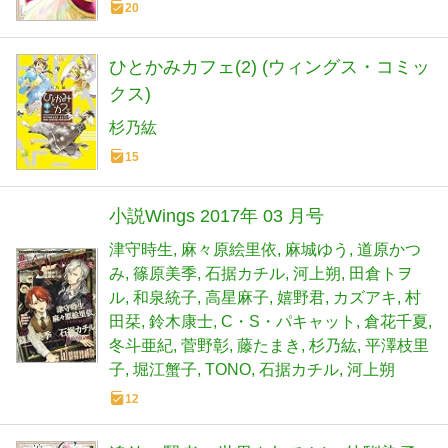
20
ひとかみカフェ(2) (ウィングス・コミッ
クス)
杉乃紘
15
小説Wings 2017年 03 月号
津守時生
麻々原絵里依
麻城ゆう
道原かつ
み
篠原美季
石据カチル
河上朔
田倉トヲ
ル
和泉統子
高星麻子
嬉野君
カズアキ
村
田栞
鈴木康士
C・S・パキャット
倉花千夏
冬斗亜紀
菅野彰
藤たまき
杉乃紘
平澤枝里
子
堀江蟹子
TONO
石据カチル
河上朔
12