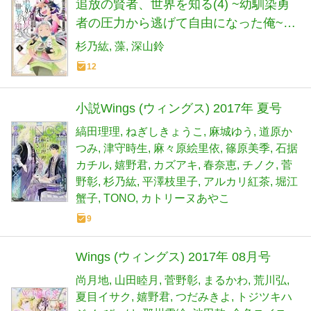
追放の賢者、世界を知る(4) ~幼馴染勇
者の圧力から逃げて自由になった俺~
(シリウスKC)
杉乃紘
藻
深山鈴
12
小説Wings (ウィングス) 2017年 夏号
縞田理理
ねぎしきょうこ
麻城ゆう
道原か
つみ
津守時生
麻々原絵里依
篠原美季
石据
カチル
嬉野君
カズアキ
春奈恵
チノク
菅
野彰
杉乃紘
平澤枝里子
アルカリ紅茶
堀江
蟹子
TONO
カトリーヌあやこ
9
Wings (ウィングス) 2017年 08月号
尚月地
山田睦月
菅野彰
まるかわ
荒川弘
夏目イサク
嬉野君
つだみきよ
トジツキハ