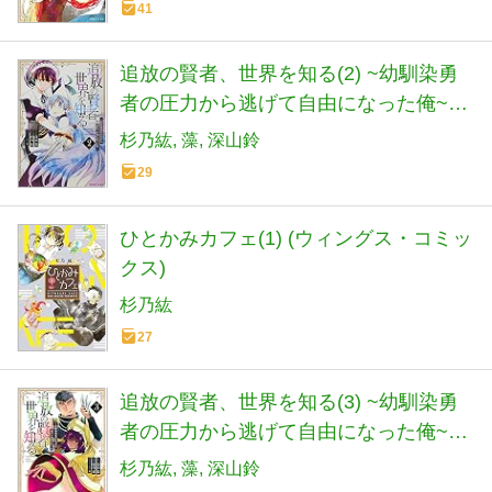
41
追放の賢者、世界を知る(2) ~幼馴染勇
者の圧力から逃げて自由になった俺~
(シリウスKC)
杉乃紘
藻
深山鈴
29
ひとかみカフェ(1) (ウィングス・コミッ
クス)
杉乃紘
27
追放の賢者、世界を知る(3) ~幼馴染勇
者の圧力から逃げて自由になった俺~
(シリウスKC)
杉乃紘
藻
深山鈴