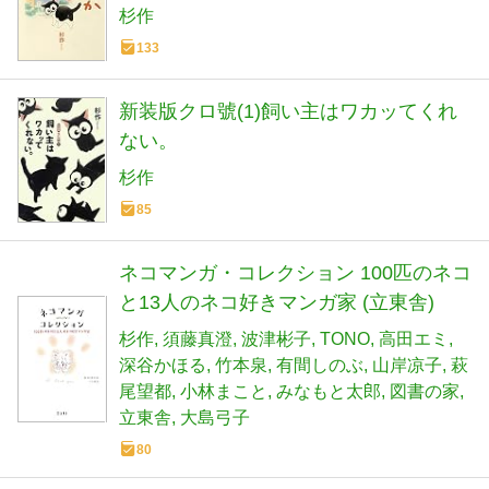
杉作
133
新装版クロ號(1)飼い主はワカッてくれ
ない。
杉作
85
ネコマンガ・コレクション 100匹のネコ
と13人のネコ好きマンガ家 (立東舎)
杉作
須藤真澄
波津彬子
TONO
高田エミ
深谷かほる
竹本泉
有間しのぶ
山岸凉子
萩
尾望都
小林まこと
みなもと太郎
図書の家
立東舎
大島弓子
80