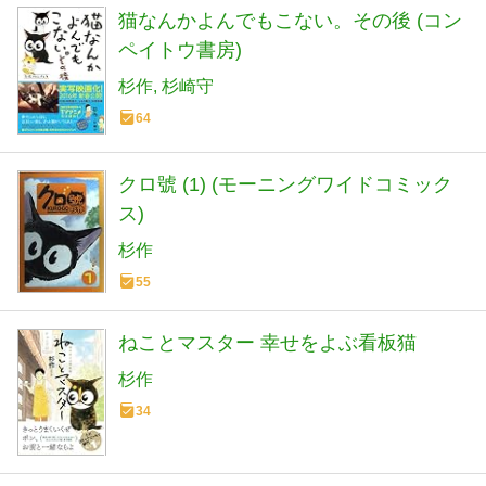
猫なんかよんでもこない。その後 (コン
ペイトウ書房)
杉作
杉崎守
64
クロ號 (1) (モーニングワイドコミック
ス)
杉作
55
ねことマスター 幸せをよぶ看板猫
杉作
34