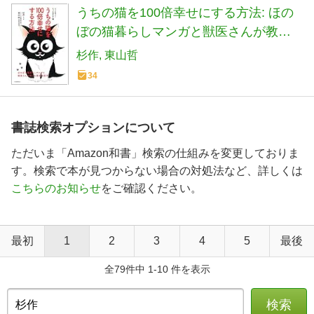
うちの猫を100倍幸せにする方法: ほの
ぼの猫暮らしマンガと獣医さんが教え
る最新猫医学
杉作
東山哲
34
書誌検索オプションについて
ただいま「Amazon和書」検索の仕組みを変更しておりま
す。検索で本が見つからない場合の対処法など、詳しくは
こちらのお知らせ
をご確認ください。
最初
1
2
3
4
5
最後
全79件中 1-10 件を表示
検索