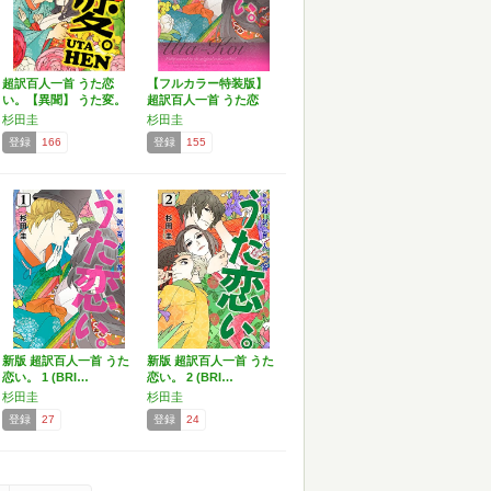
超訳百人一首 うた恋
【フルカラー特装版】
い。【異聞】 うた変。
超訳百人一首 うた恋
い。
杉田圭
杉田圭
登録
166
登録
155
新版 超訳百人一首 うた
新版 超訳百人一首 うた
恋い。 1 (BRI…
恋い。 2 (BRI…
杉田圭
杉田圭
登録
27
登録
24