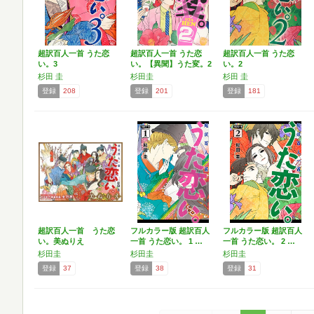
超訳百人一首 うた恋
超訳百人一首 うた恋
超訳百人一首 うた恋
い。3
い。【異聞】うた変。2
い。2
…
杉田 圭
杉田圭
杉田 圭
登録
208
登録
201
登録
181
超訳百人一首 うた恋
フルカラー版 超訳百人
フルカラー版 超訳百人
い。美ぬりえ
一首 うた恋い。 1 …
一首 うた恋い。 2 …
杉田圭
杉田圭
杉田圭
登録
37
登録
38
登録
31