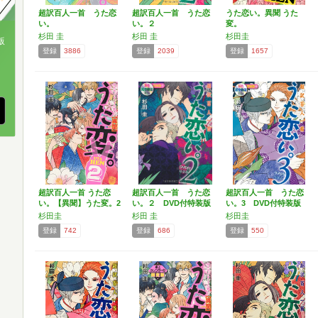
超訳百人一首 うた恋
超訳百人一首 うた恋
うた恋い。異聞 うた
い。
い。２
変。
杉田 圭
杉田 圭
杉田圭
版
登録
3886
登録
2039
登録
1657
、
超訳百人一首 うた恋
超訳百人一首 うた恋
超訳百人一首 うた恋
い。【異聞】うた変。2
い。２ DVD付特装版
い。3 DVD付特装版
杉田圭
杉田 圭
杉田圭
登録
742
登録
686
登録
550