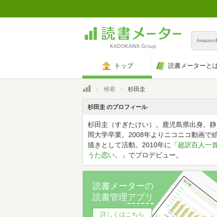
Amazo
トップ
読書メーターと
トップ
検索
杉田圭
杉田圭 のプロフィール
杉田圭（すぎたけい）。鹿児島県出身。静
岡大学卒業。2008年よりニコニコ動画で
描きとして活動。2010年に「
超訳百人一
うた恋い。
」でプロデビュー。
読書メーターの
読書管理
アプリ
詳しくはこちら