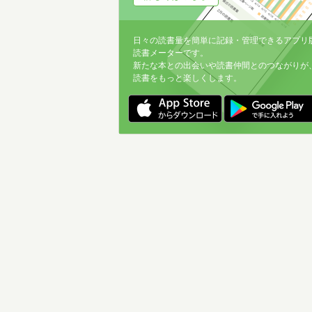
日々の読書量を簡単に記録・管理できるアプリ
読書メーターです。
新たな本との出会いや読書仲間とのつながりが
読書をもっと楽しくします。