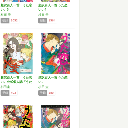
超訳百人一首 うた恋
超訳百人一首 うた恋
い。3
い。4
杉田 圭
杉田 圭
登録
1652
登録
1564
超訳百人一首 うた恋
超訳百人一首 うた恋
い。公式個人誌『うた
い。
変。』
杉田圭
杉田 圭
登録
403
登録
380