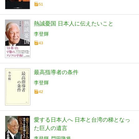
51
熱誠憂国 日本人に伝えたいこと
李登輝
43
最高指導者の条件
李登輝
42
愛する日本人へ 日本と台湾の梯となっ
た巨人の遺言
李登輝
門田隆将