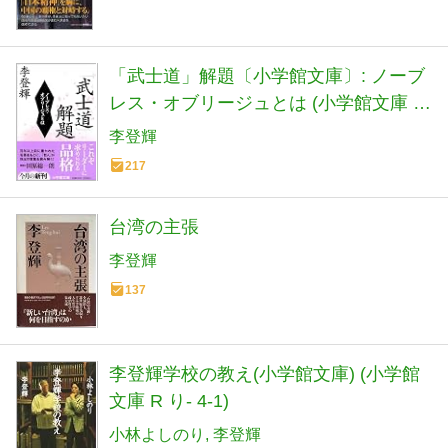
「武士道」解題〔小学館文庫〕: ノーブ
レス・オブリージュとは (小学館文庫 R
り- 4-2)
李登輝
217
台湾の主張
李登輝
137
李登輝学校の教え(小学館文庫) (小学館
文庫 R り- 4-1)
小林よしのり
李登輝