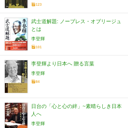
123
武士道解題: ノーブレス・オブリージュ
とは
李登輝
101
李登輝より日本へ 贈る言葉
李登輝
84
日台の「心と心の絆」~素晴らしき日本
人へ
李登輝