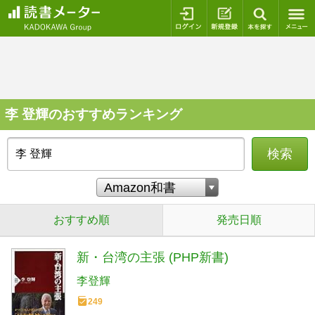
ログイン
新規登録
本を探
李 登輝のおすすめランキング
検索
おすすめ順
発売日順
新・台湾の主張 (PHP新書)
李登輝
249