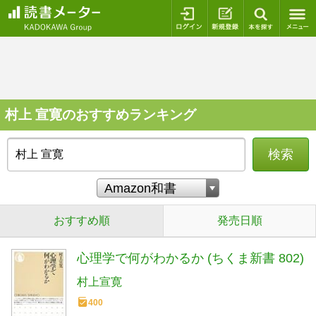
ログイン
新規登録
本を探
村上 宣寛のおすすめランキング
検索
おすすめ順
発売日順
心理学で何がわかるか (ちくま新書 802)
村上宣寛
400