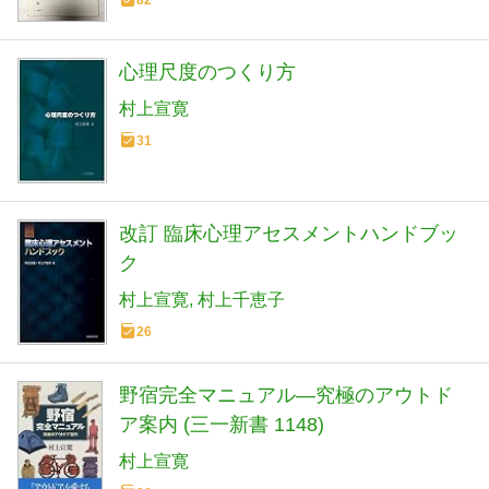
心理尺度のつくり方
村上宣寛
31
改訂 臨床心理アセスメントハンドブッ
ク
村上宣寛
村上千恵子
26
野宿完全マニュアル―究極のアウトド
ア案内 (三一新書 1148)
村上宣寛