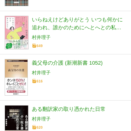
いらねえけどありがとう いつも何かに
追われ、誰かのためにへとへとの私た
ちが救われる技術
村井理子
649
義父母の介護 (新潮新書 1052)
村井理子
616
ある翻訳家の取り憑かれた日常
村井理子
620