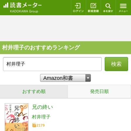
ログイン
新規登録
本を探
村井理子のおすすめランキング
検索
おすすめ順
発売日順
兄の終い
村井理子
2179