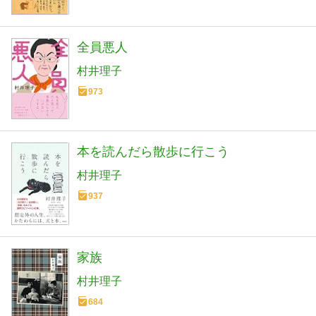
全員悪人
村井理子
973
本を読んだら散歩に行こう
村井理子
937
家族
村井理子
684