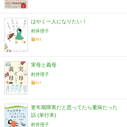
はやく一人になりたい！
村井理子
563
実母と義母
村井理子
517
更年期障害だと思ってたら重病だった
話 (単行本)
村井理子