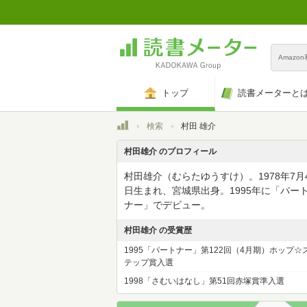
Amazo
トップ
読書メーターと
トップ
検索
村田 雄介
村田雄介 のプロフィール
村田雄介（むらたゆうすけ）。1978年7月
日生まれ、宮城県出身。1995年に「パー
ナー」でデビュー。
村田雄介 の受賞歴
1995「パートナー」第122回（4月期）ホップ☆
テップ賞入選
1998「さむいはなし」第51回赤塚賞準入選