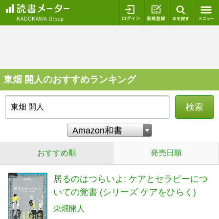
ログイン
新規登録
本を探
東畑 開人のおすすめランキング
検索
おすすめ順
発売日順
居るのはつらいよ: ケアとセラピーにつ
いての覚書 (シリーズ ケアをひらく)
東畑開人