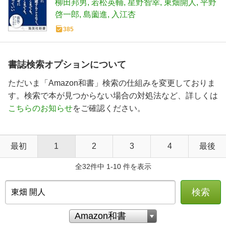
柳田邦男
若松英輔
星野智幸
東畑開人
平野
啓一郎
島薗進
入江杏
385
書誌検索オプションについて
ただいま「Amazon和書」検索の仕組みを変更しておりま
す。検索で本が見つからない場合の対処法など、詳しくは
こちらのお知らせ
をご確認ください。
最初
1
2
3
4
最後
全32件中 1-10 件を表示
検索