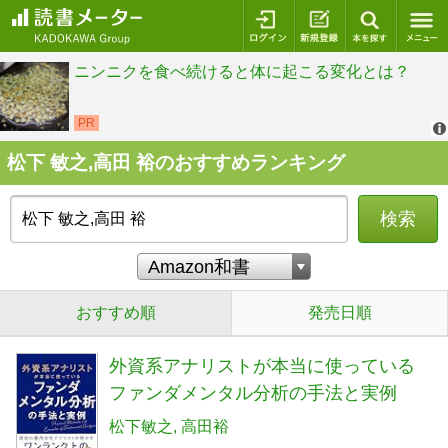
ログイン
新規登録
本を探
松下 敏之,高田 裕のおすすめランキング
検索
おすすめ順
発売日順
外資系アナリストが本当に使っている
ファンダメンタル分析の手法と実例
松下敏之
高田裕