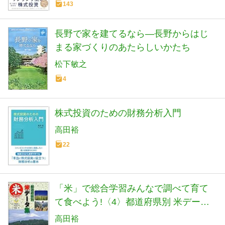
143
長野で家を建てるなら―長野からはじ
まる家づくりのあたらしいかたち
松下敏之
4
株式投資のための財務分析入門
高田裕
22
「米」で総合学習みんなで調べて育て
て食べよう!〈4〉都道府県別 米データ
集
高田裕