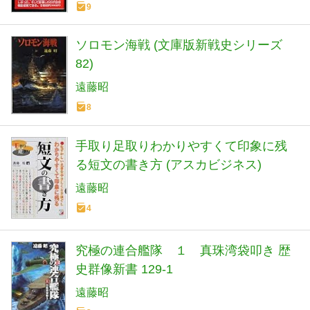
9
ソロモン海戦 (文庫版新戦史シリーズ
82)
遠藤昭
8
手取り足取りわかりやすくて印象に残
る短文の書き方 (アスカビジネス)
遠藤昭
4
究極の連合艦隊 １ 真珠湾袋叩き 歴
史群像新書 129-1
遠藤昭