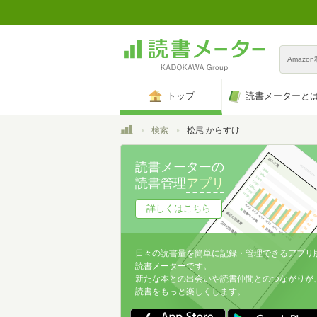
Amazo
トップ
読書メーターと
トップ
検索
松尾 からすけ
読書メーターの
読書管理
アプリ
詳しくはこちら
日々の読書量を簡単に記録・管理できるアプリ
読書メーターです。
新たな本との出会いや読書仲間とのつながりが
読書をもっと楽しくします。