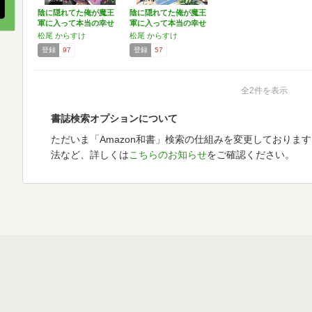
陰に隠れてた俺が魔王
陰に隠れてた俺が魔王
軍に入って本当の幸せ
軍に入って本当の幸せ
を掴…
を掴…
松尾 からすけ
松尾 からすけ
登録
97
登録
57
全2件を表示
書誌検索オプションについて
ただいま「Amazon和書」検索の仕組みを変更しておりま
法など、詳しくは
こちらのお知らせ
をご確認ください。