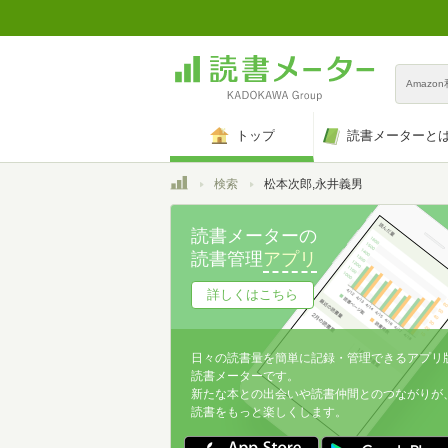
Amazo
トップ
読書メーターと
トップ
検索
松本次郎,永井義男
読書メーターの
読書管理
アプリ
詳しくはこちら
日々の読書量を簡単に記録・管理できるアプリ
読書メーターです。
新たな本との出会いや読書仲間とのつながりが
読書をもっと楽しくします。