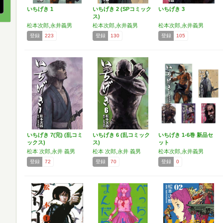
いちげき 1
いちげき 2 (SPコミック
いちげき 3
ス)
松本次郎,永井義男
松本次郎,永井義男
松本次郎,永井義男
登録
223
登録
130
登録
105
いちげき 7(完) (乱コミ
いちげき 6 (乱コミック
いちげき 1-6巻 新品セ
ックス)
ス)
ット
松本 次郎,永井 義男
松本 次郎,永井 義男
松本次郎,永井義男
登録
72
登録
70
登録
0