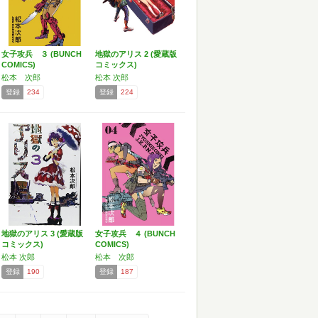
女子攻兵 ３ (BUNCH
地獄のアリス 2 (愛蔵版
COMICS)
コミックス)
松本 次郎
松本 次郎
登録
234
登録
224
地獄のアリス 3 (愛蔵版
女子攻兵 ４ (BUNCH
コミックス)
COMICS)
松本 次郎
松本 次郎
登録
190
登録
187