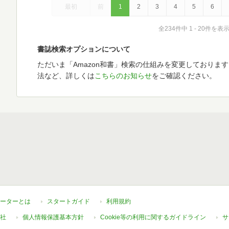
最初
前
1
2
3
4
5
6
全234件中 1 - 20件を表
書誌検索オプションについて
ただいま「Amazon和書」検索の仕組みを変更しておりま
法など、詳しくは
こちらのお知らせ
をご確認ください。
ーターとは
スタートガイド
利用規約
社
個人情報保護基本方針
Cookie等の利用に関するガイドライン
サ