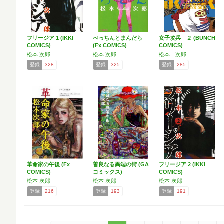
フリージア 1 (IKKI
べっちんとまんだら
女子攻兵 ２ (BUNCH
COMICS)
(Fx COMICS)
COMICS)
松本 次郎
松本 次郎
松本 次郎
登録
328
登録
325
登録
285
革命家の午後 (Fx
善良なる異端の街 (GA
フリージア 2 (IKKI
COMICS)
コミックス)
COMICS)
松本 次郎
松本 次郎
松本 次郎
登録
216
登録
193
登録
191