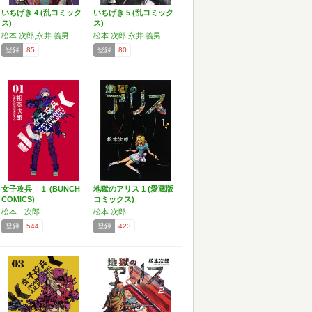
いちげき 4 (乱コミック
いちげき 5 (乱コミック
ス)
ス)
松本 次郎,永井 義男
松本 次郎,永井 義男
登録
85
登録
80
女子攻兵 １ (BUNCH
地獄のアリス 1 (愛蔵版
COMICS)
コミックス)
松本 次郎
松本 次郎
登録
544
登録
423