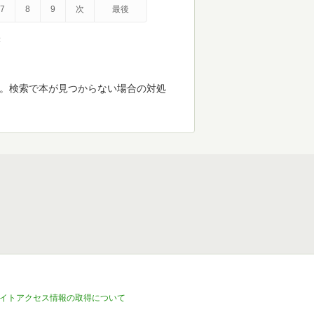
7
8
9
次
最後
示
す。検索で本が見つからない場合の対処
イトアクセス情報の取得について