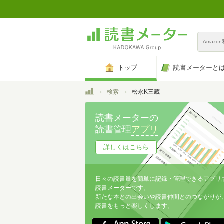
Amazo
トップ
読書メーターと
トップ
検索
松永K三蔵
読書メーターの
読書管理
アプリ
詳しくはこちら
日々の読書量を簡単に記録・管理できるアプリ
読書メーターです。
新たな本との出会いや読書仲間とのつながりが
読書をもっと楽しくします。