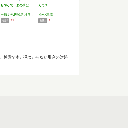
せやかて、あの街は
カモG
一穂ミチ,円城塔,桂りょうば,加藤進之介,金菱清,上村裕香,金水敏,日下慶太,國友公司,江弘毅,阪元裕吾,スズキナオ,田辺青蛙,土屋うさぎ,豊田道倫,仲野徹,日高ケータ,福島暢啓,堀部篤史,町田康,吉村智樹,大前粟生,木村衣有子,桑原茂一,酒井洋輔,茂山逸平,田村晴信,山極壽一,山下賢二,内田樹,宇津呂鹿太郎,宇野碧,円満字二郎,大塚啓志郎,小林哲朗,最相葉月,とんず,長崎周成,中島さなえ,松永K三蔵
松永K三蔵
登録
71
登録
4
す。検索で本が見つからない場合の対処