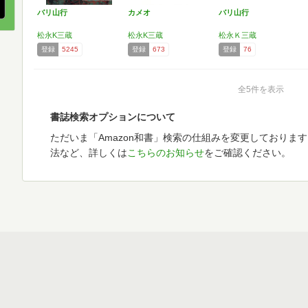
バリ山行
カメオ
バリ山行
松永K三蔵
松永K三蔵
松永Ｋ三蔵
登録
5245
登録
673
登録
76
全5件を表示
書誌検索オプションについて
ただいま「Amazon和書」検索の仕組みを変更しておりま
法など、詳しくは
こちらのお知らせ
をご確認ください。