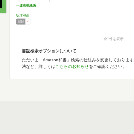
一達流捕縄術
板津和彦
登録
4
全1件を表示
書誌検索オプションについて
ただいま「Amazon和書」検索の仕組みを変更しておりま
法など、詳しくは
こちらのお知らせ
をご確認ください。