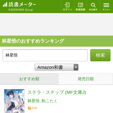
ログイン
新規登録
本を探
林星悟のおすすめランキング
検索
おすすめ順
発売日順
ステラ・ステップ (MF文庫J)
林星悟
餡こたく
378