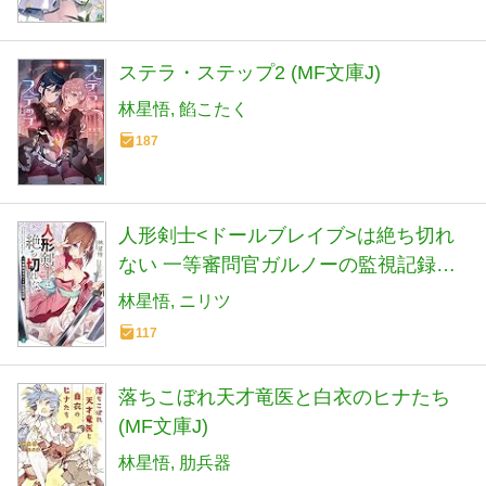
ステラ・ステップ2 (MF文庫J)
林星悟
餡こたく
187
人形剣士<ドールブレイブ>は絶ち切れ
ない 一等審問官ガルノーの監視記録
(MF文庫J)
林星悟
ニリツ
117
落ちこぼれ天才竜医と白衣のヒナたち
(MF文庫J)
林星悟
肋兵器