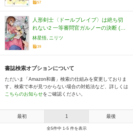
57
人形剣士〈ドールブレイブ〉は絶ち切
れない2 一等審問官ガルノーの決断 (MF
文庫J)
林星悟
ニリツ
39
書誌検索オプションについて
ただいま「Amazon和書」検索の仕組みを変更しておりま
す。検索で本が見つからない場合の対処法など、詳しくは
こちらのお知らせ
をご確認ください。
最初
1
最後
全5件中 1-5 件を表示