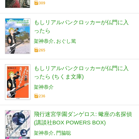
309
もしリアルパンクロッカーが仏門に入
ったら
架神恭介
おぐし篤
265
もしリアルパンクロッカーが仏門に入
ったら (ちくま文庫)
架神恭介
236
飛行迷宮学園ダンゲロス: 蠍座の名探偵
(講談社BOX POWERS BOX)
架神恭介
門脇聡