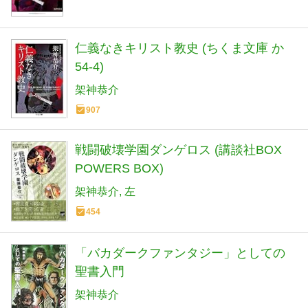
仁義なきキリスト教史 (ちくま文庫 か
54-4)
架神恭介
907
戦闘破壊学園ダンゲロス (講談社BOX
POWERS BOX)
架神恭介
左
454
「バカダークファンタジー」としての
聖書入門
架神恭介