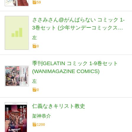
59
ささみさん@がんばらない コミック 1-
3巻セット (少年サンデーコミックスス
ペシャル)
左
0
季刊GELATIN コミック 1-9巻セット
(WANIMAGAZINE COMICS)
左
0
仁義なきキリスト教史
架神恭介
1200