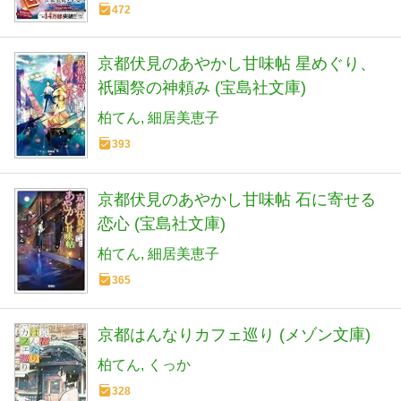
472
京都伏見のあやかし甘味帖 星めぐり、
祇園祭の神頼み (宝島社文庫)
柏てん
細居美恵子
393
京都伏見のあやかし甘味帖 石に寄せる
恋心 (宝島社文庫)
柏てん
細居美恵子
365
京都はんなりカフェ巡り (メゾン文庫)
柏てん
くっか
328