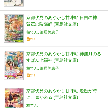
京都伏見のあやかし甘味帖 日吉の神、
賀茂の陰陽師 (宝島社文庫)
柏てん
細居美恵子
287
京都伏見のあやかし甘味帖 神無月のる
すばん七福神 (宝島社文庫)
柏てん
細居美恵子
248
京都伏見のあやかし甘味帖 逢魔が時
に、鬼が来る (宝島社文庫)
柏てん