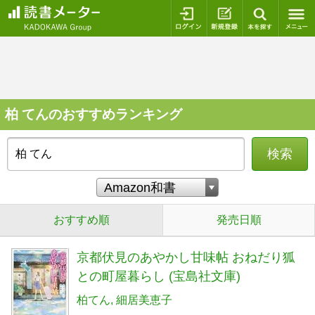
ログイン
新規登録
本を探
柏 てんのおすすめランキング
検索
おすすめ順
発売日順
京都伏見のあやかし甘味帖 おねだり狐
との町屋暮らし (宝島社文庫)
柏てん
細居美恵子