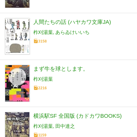
人間たちの話 (ハヤカワ文庫JA)
柞刈湯葉
あらゐけいいち
3158
まず牛を球とします。
柞刈湯葉
2216
横浜駅SF 全国版 (カドカワBOOKS)
柞刈湯葉
田中達之
1159