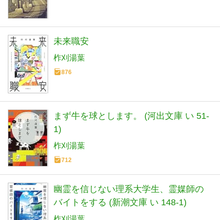
未来職安
柞刈湯葉
876
まず牛を球とします。 (河出文庫 い 51-
1)
柞刈湯葉
712
幽霊を信じない理系大学生、霊媒師の
バイトをする (新潮文庫 い 148-1)
柞刈湯葉