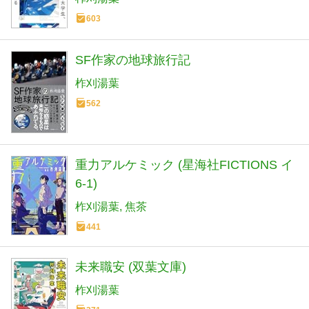
603
SF作家の地球旅行記
柞刈湯葉
562
重力アルケミック (星海社FICTIONS イ
6-1)
柞刈湯葉
焦茶
441
未来職安 (双葉文庫)
柞刈湯葉