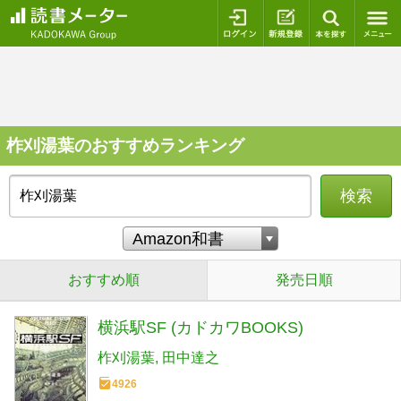
ログイン
新規登録
本を探
柞刈湯葉のおすすめランキング
検索
おすすめ順
発売日順
横浜駅SF (カドカワBOOKS)
柞刈湯葉
田中達之
4926