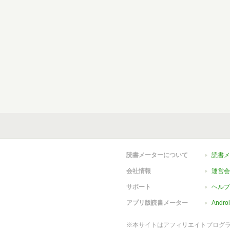
読書メーターについて
読書メ
会社情報
運営会
サポート
ヘルプ
アプリ版読書メーター
Andr
※本サイトはアフィリエイトプログ