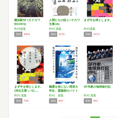
横浜駅SF (カドカワ
人間たちの話 (ハヤカワ
まず牛を球とします。
BOOKS)
文庫JA)
柞刈湯葉
柞刈 湯葉
柞刈湯葉
登録
4924
登録
3151
登録
2213
まず牛を球とします。
幽霊を信じない理系大
SF作家の地球旅行記
(河出文庫 い 51-…
学生、霊媒師のバイト
をす…
柞刈 湯葉
柞刈 湯葉
柞刈 湯葉
登録
709
登録
602
登録
562