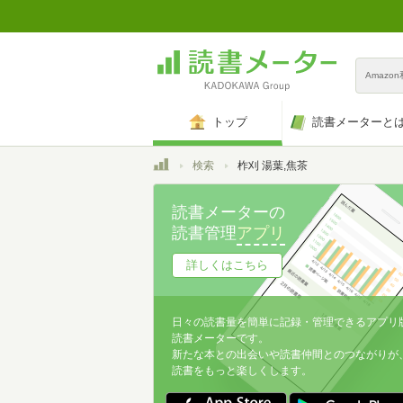
Amazo
トップ
読書メーターと
トップ
検索
柞刈 湯葉,焦茶
読書メーターの
読書管理
アプリ
詳しくはこちら
日々の読書量を簡単に記録・管理できるアプリ
読書メーターです。
新たな本との出会いや読書仲間とのつながりが
読書をもっと楽しくします。