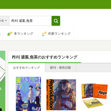
n和書
は
本ランキング
作家ランキング
柞刈 湯葉,焦茶
のおすすめランキング
おすすめランキング
新刊・発売日順
版
、