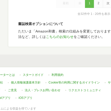
最初
前
1
2
次
全32件中 1 - 20件を表示
書誌検索オプションについて
ただいま「Amazon和書」検索の仕組みを変更しておりま
法など、詳しくは
こちらのお知らせ
をご確認ください。
ーターとは
スタートガイド
利用規約
社
個人情報保護基本方針
Cookie等の利用に関するガイドライン
サ
ご意見
法人・プレスお問い合わせ
リクエストコミュニティ
oidアプリ
iOSアプリ
ラムによる収益を得ています