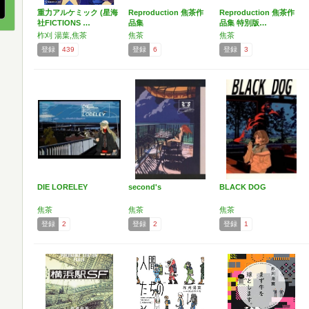
重力アルケミック (星海
Reproduction 焦茶作
Reproduction 焦茶作
社FICTIONS …
品集
品集 特別版…
柞刈 湯葉,焦茶
焦茶
焦茶
登録
439
登録
6
登録
3
DIE LORELEY
second's
BLACK DOG
焦茶
焦茶
焦茶
登録
2
登録
2
登録
1