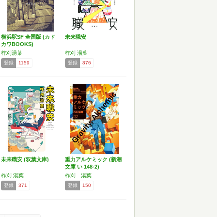
横浜駅SF 全国版 (カド
未来職安
カワBOOKS)
柞刈湯葉
柞刈 湯葉
登録
1159
登録
876
未来職安 (双葉文庫)
重力アルケミック (新潮
文庫 い 148-2)
柞刈 湯葉
柞刈 湯葉
登録
371
登録
150