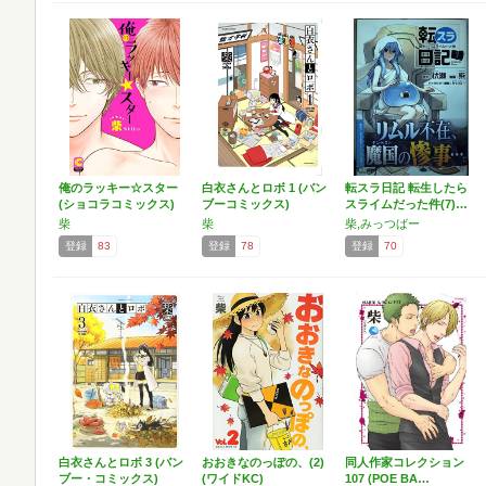
俺のラッキー☆スター
白衣さんとロボ 1 (バン
転スラ日記 転生したら
(ショコラコミックス)
ブーコミックス)
スライムだった件(7)…
柴
柴
柴,みっつばー
登録
83
登録
78
登録
70
白衣さんとロボ 3 (バン
おおきなのっぽの、(2)
同人作家コレクション
ブー・コミックス)
(ワイドKC)
107 (POE BA…