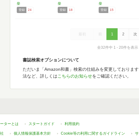
柴
柴
柴
登録
24
登録
18
登録
15
最初
前
1
2
次
全32件中 1 - 20件を表示
書誌検索オプションについて
ただいま「Amazon和書」検索の仕組みを変更しておりま
法など、詳しくは
こちらのお知らせ
をご確認ください。
ーターとは
スタートガイド
利用規約
社
個人情報保護基本方針
Cookie等の利用に関するガイドライン
サ