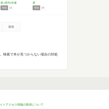
（５）
柴,(原作)伏瀬
柴
登録
12
登録
10
最後
す。検索で本が見つからない場合の対処
イトアクセス情報の取得について