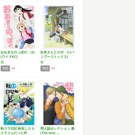
おおきなのっぽの、(1)
白衣さんとロボ 2 (バ
(ワイドKC)
ンブーコミックス)
柴
柴
登録
40
登録
34
転スラ日記 転生したら
同人誌セレクション 柴
スライムだった件
(The best …