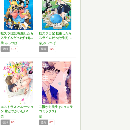
転スラ日記 転生したら
転スラ日記 転生したら
スライムだった件(4)…
スライムだった件(5)…
柴,みっつばー
柴,みっつばー
登録
137
登録
122
エストラス ハレーショ
二階から先生 (ショコラ
ン 君とつがいたい! …
コミックス)
柴
柴
登録
90
登録
87