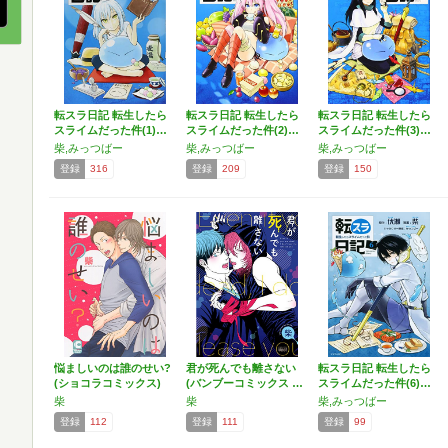
転スラ日記 転生したら
転スラ日記 転生したら
転スラ日記 転生したら
スライムだった件(1)…
スライムだった件(2)…
スライムだった件(3)…
柴,みっつばー
柴,みっつばー
柴,みっつばー
登録
316
登録
209
登録
150
悩ましいのは誰のせい?
君が死んでも離さない
転スラ日記 転生したら
(ショコラコミックス)
(バンブーコミックス …
スライムだった件(6)…
柴
柴
柴,みっつばー
登録
112
登録
111
登録
99