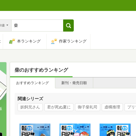
n和書
は
本ランキング
作家ランキング
柴
のおすすめランキング
おすすめランキング
新刊・発売日順
関連シリーズ
妖飼兄さん
君が死ぬ夏に
御子柴礼司
虚構推理
プリ
版
、