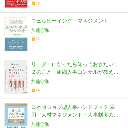
48
ウェルビーイング・マネジメント
加藤守和
32
リーダーになったら知っておきたい１
２のこと 組織人事コンサルが教える
これからのチームマネジメント
加藤守和
24
日本版ジョブ型人事ハンドブック 雇
用・人材マネジメント・人事制度の理
論と実践
加藤守和