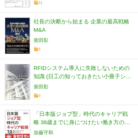
11
社長の決断から始まる 企業の最高戦略
M&A
柴田彰
5
RFIDシステム導入に失敗しないための
知識 (日工の知っておきたい小冊子シリ
ーズ)
柴田彰
0
「日本版ジョブ型」時代のキャリア戦
略 38歳までに身につけたい働き方のか
たち
加藤守和