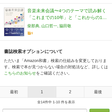
音楽未来会議〜4つのテーマで読み解く
「これまでの10年」と「これからの10
年」(リットーミュージック)
柴那典
山口哲一
脇田敬
9
書誌検索オプションについて
ただいま「Amazon和書」検索の仕組みを変更しておりま
す。検索で本が見つからない場合の対処法など、詳しくは
こちらのお知らせ
をご確認ください。
最初
1
2
最後
全14件中 1-10 件を表示