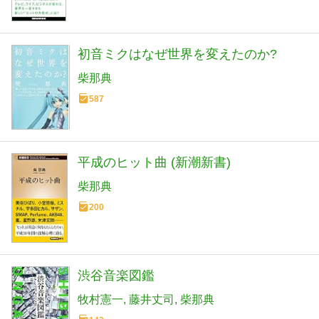
初音ミクはなぜ世界を変えたのか?
柴那典
587
平成のヒット曲 (新潮新書)
柴那典
200
渋谷音楽図鑑
牧村憲一
藤井丈司
柴那典