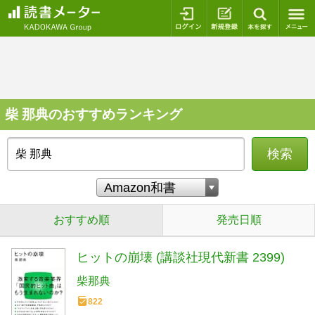
ログイン
新規登録
本を探
柴 那典のおすすめランキング
検索
おすすめ順
発売日順
ヒットの崩壊 (講談社現代新書 2399)
柴那典
822