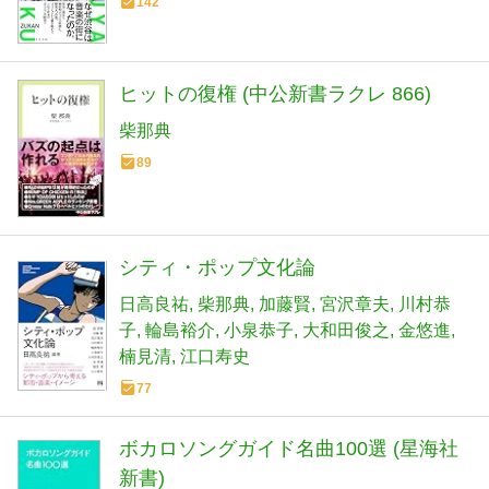
142
ヒットの復権 (中公新書ラクレ 866)
柴那典
89
シティ・ポップ文化論
日高良祐
柴那典
加藤賢
宮沢章夫
川村恭
子
輪島裕介
小泉恭子
大和田俊之
金悠進
楠見清
江口寿史
77
ボカロソングガイド名曲100選 (星海社
新書)