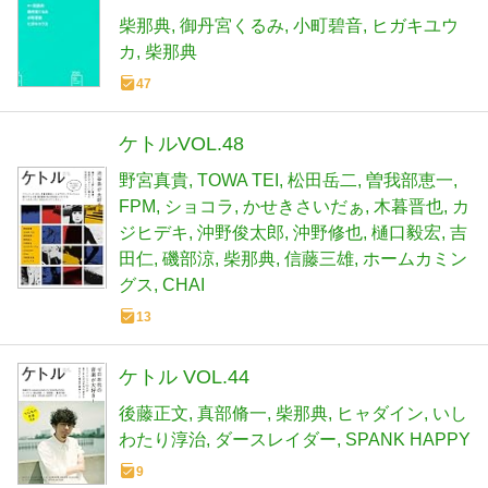
柴那典
御丹宮くるみ
小町碧音
ヒガキユウ
カ
柴那典
47
ケトルVOL.48
野宮真貴
TOWA TEI
松田岳二
曽我部恵一
FPM
ショコラ
かせきさいだぁ
木暮晋也
カ
ジヒデキ
沖野俊太郎
沖野修也
樋口毅宏
吉
田仁
磯部涼
柴那典
信藤三雄
ホームカミン
グス
CHAI
13
ケトル VOL.44
後藤正文
真部脩一
柴那典
ヒャダイン
いし
わたり淳治
ダースレイダー
SPANK HAPPY
9