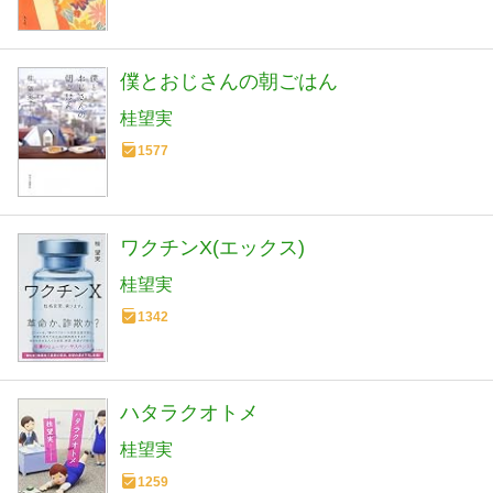
僕とおじさんの朝ごはん
桂望実
1577
ワクチンX(エックス)
桂望実
1342
ハタラクオトメ
桂望実
1259