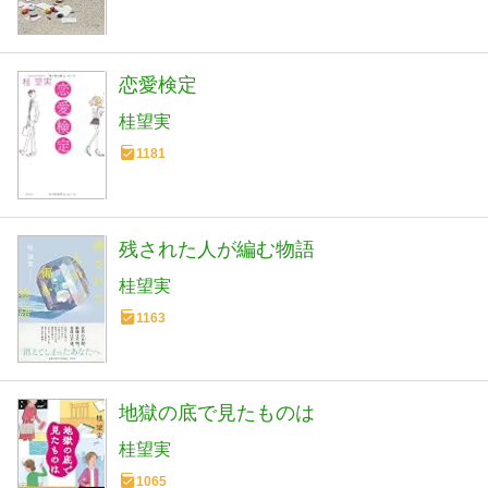
恋愛検定
桂望実
1181
残された人が編む物語
桂望実
1163
地獄の底で見たものは
桂望実
1065