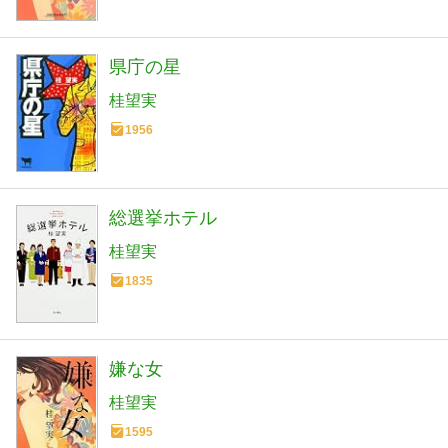
県庁の星
桂望実
1956
総選挙ホテル
桂望実
1835
嫌な女
桂望実
1595