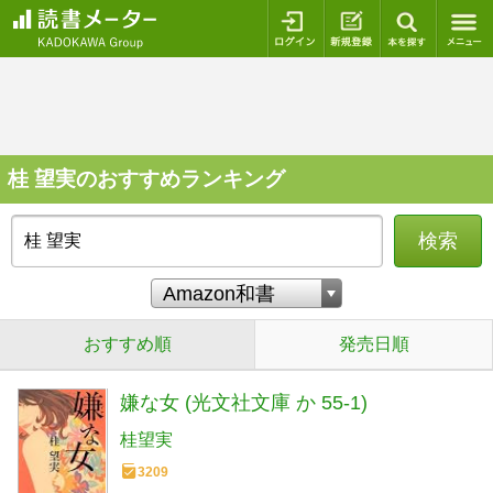
ログイン
新規登録
本を探
桂 望実のおすすめランキング
検索
おすすめ順
発売日順
嫌な女 (光文社文庫 か 55-1)
桂望実
3209