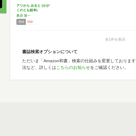
アリから みると (かが
くのとも絵本)
桑原 隆一
登録
558
全1件を表示
書誌検索オプションについて
ただいま「Amazon和書」検索の仕組みを変更しておりま
法など、詳しくは
こちらのお知らせ
をご確認ください。