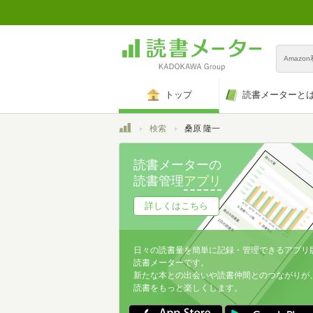
Amazo
トップ
読書メーターと
トップ
検索
桑原 隆一
読書メーターの
読書管理
アプリ
詳しくはこちら
日々の読書量を簡単に記録・管理できるアプリ
読書メーターです。
新たな本との出会いや読書仲間とのつながりが
読書をもっと楽しくします。