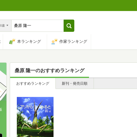
n和書
は
本ランキング
作家ランキング
桑原 隆一
のおすすめランキング
おすすめランキング
新刊・発売日順
版
、