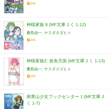
246
神様家族 8 (MF文庫 J く 1-12)
桑島由一
ヤスダタダヒト
242
神様家族Z: 仮免天国 (MF文庫 J く 1-13)
桑島由一
ヤスダスズヒト
182
南青山少女ブックセンター 1 (MF文庫 J
く 1-7)