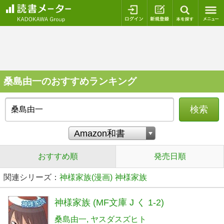
ログイン
新規登録
本を探
桑島由一のおすすめランキング
検索
おすすめ順
発売日順
関連シリーズ：
神様家族(漫画)
神様家族
神様家族 (MF文庫 J く 1-2)
桑島由一
ヤスダスズヒト