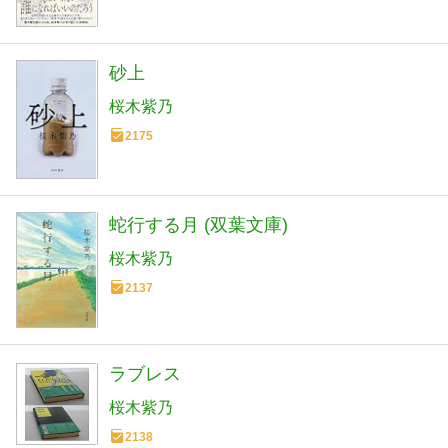
砂上
桜木紫乃
2175
蛇行する月 (双葉文庫)
桜木紫乃
2137
ラブレス
桜木紫乃
2138