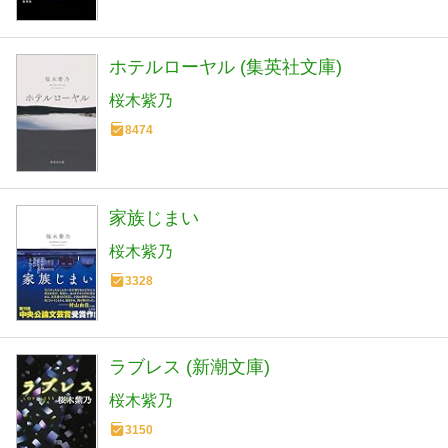
ホテルローヤル (集英社文庫)
桜木紫乃
8474
家族じまい
桜木紫乃
3328
ラブレス (新潮文庫)
桜木紫乃
3150