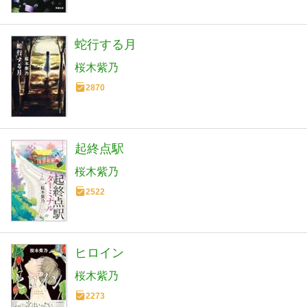
蛇行する月
桜木紫乃
2870
起終点駅
桜木紫乃
2522
ヒロイン
桜木紫乃
2273