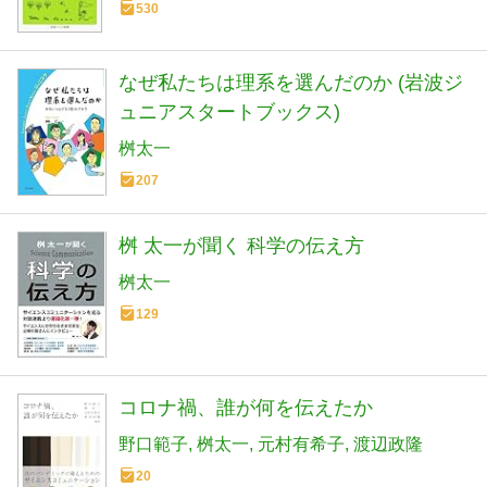
530
なぜ私たちは理系を選んだのか (岩波ジ
ュニアスタートブックス)
桝太一
207
桝 太一が聞く 科学の伝え方
桝太一
129
コロナ禍、誰が何を伝えたか
野口範子
桝太一
元村有希子
渡辺政隆
20