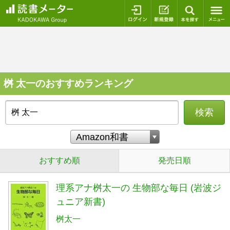
ログイン
新規登録
本を探
桝 太一のおすすめランキング
検索
おすすめ順
発売日順
理系アナ桝太一の 生物部な毎日 (岩波ジ
ュニア新書)
桝太一