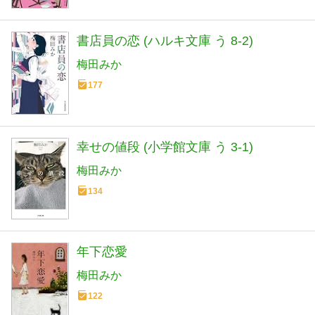
書店員の恋 (ハルキ文庫 う 8-2)
梅田みか
177
幸せの値段 (小学館文庫 う 3-1)
梅田みか
134
年下恋愛
梅田みか
122