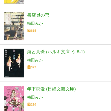
書店員の恋
梅田みか
815
海と真珠 (ハルキ文庫 う 8-1)
梅田みか
377
年下恋愛 (日経文芸文庫)
梅田みか
210