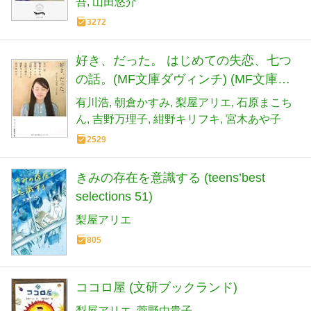
吾
山田悠介
3272
好き、だった。 はじめての失恋、七つ
の話。(MF文庫ダヴィンチ) (MF文庫
ダ・ヴィンチ た 4-2)
有川浩
朝倉かすみ
梨屋アリエ
石原まこち
ん
吉野万理子
紺野キリフキ
宮木あや子
2529
きみの存在を意識する (teens’best
selections 51)
梨屋アリエ
805
ココロ屋 (文研ブックランド)
梨屋アリエ
菅野由貴子