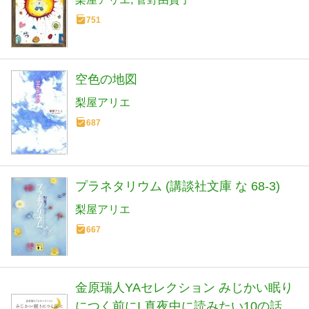
751
空色の地図
梨屋アリエ
687
プラネタリウム (講談社文庫 な 68-3)
梨屋アリエ
667
金原瑞人YAセレクション みじかい眠り
につく前にI 真夜中に読みたい10の話