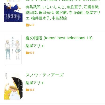
(ピュアフル文庫 ん 1-10)
有島武郎
いしいしんじ
魚住直子
江國香織
恩田陸
角田光代
鷺沢萠
寺山修司
梨屋アリ
エ
楡井亜木子
中島梨絵
639
夏の階段 (teens’ best selections 13)
梨屋アリエ
603
スノウ・ティアーズ
梨屋アリエ
483