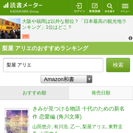
ログイン
新規登録
本を探
梨屋 アリエのおすすめランキング
検索
おすすめ順
発売日順
きみが見つける物語 十代のための新名
作 恋愛編 (角川文庫)
山田悠介
有川浩
乙一
梨屋アリエ
東野圭