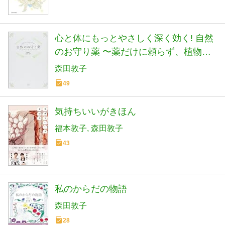
心と体にもっとやさしく深く効く! 自然
のお守り薬 〜薬だけに頼らず、植物の
力で不調を治す! 〜
森田敦子
49
気持ちいいがきほん
福本敦子
森田敦子
43
私のからだの物語
森田敦子
28