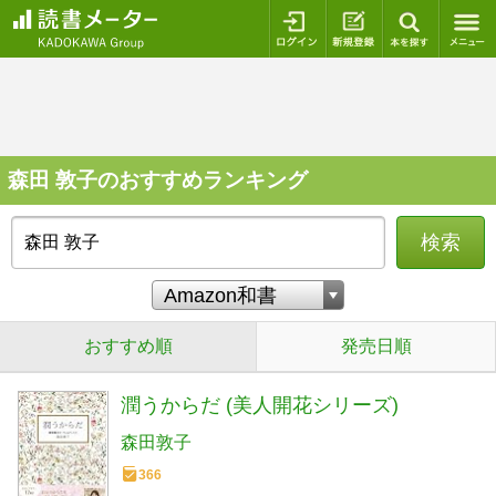
ログイン
新規登録
本を探
森田 敦子のおすすめランキング
検索
おすすめ順
発売日順
潤うからだ (美人開花シリーズ)
森田敦子
366