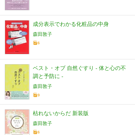
成分表示でわかる化粧品の中身
森田敦子
6
ベスト・オブ 自然ぐすり - 体と心の不
調と予防に -
森田敦子
9
枯れないからだ 新装版
森田敦子
6