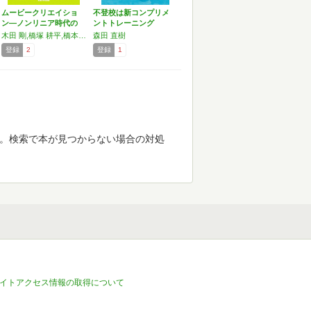
ムービークリエイショ
不登校は新コンプリメ
ン―ノンリニア時代の
ントトレーニング
映像術
PLUS…
木田 剛,橋塚 耕平,橋本 知子,森田 直樹,鳥井 秀幸
森田 直樹
登録
2
登録
1
す。検索で本が見つからない場合の対処
イトアクセス情報の取得について