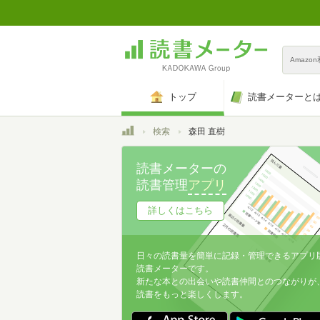
Amazo
トップ
読書メーターと
トップ
検索
森田 直樹
読書メーターの
読書管理
アプリ
詳しくはこちら
日々の読書量を簡単に記録・管理できるアプリ
読書メーターです。
新たな本との出会いや読書仲間とのつながりが
読書をもっと楽しくします。