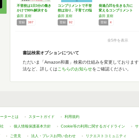
不登校は1日3分の働き
コンプリメントで不登
発達凸凹を生きる力に
かけで99%解決する
校は治り、子育ての悩
変えるコンプリメント
みは…
子育…
森田 直樹
森田 直樹
森田 直樹
登録
387
登録
92
登録
4
全5件を表示
書誌検索オプションについて
ただいま「Amazon和書」検索の仕組みを変更しておりま
法など、詳しくは
こちらのお知らせ
をご確認ください。
ーターとは
スタートガイド
利用規約
社
個人情報保護基本方針
Cookie等の利用に関するガイドライン
サ
ご意見
法人・プレスお問い合わせ
リクエストコミュニティ