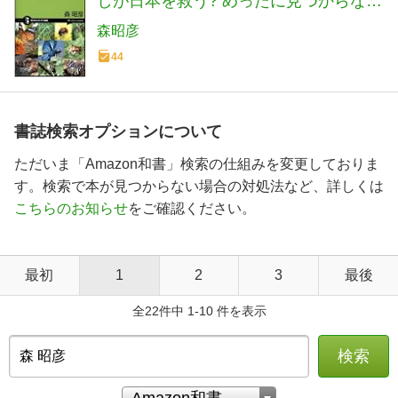
しが日本を救う? めったに見つからない
カブトムシ?(サイエンス・アイ新書 64)
森昭彦
44
書誌検索オプションについて
ただいま「Amazon和書」検索の仕組みを変更しておりま
す。検索で本が見つからない場合の対処法など、詳しくは
こちらのお知らせ
をご確認ください。
最初
1
2
3
最後
全22件中 1-10 件を表示
検索