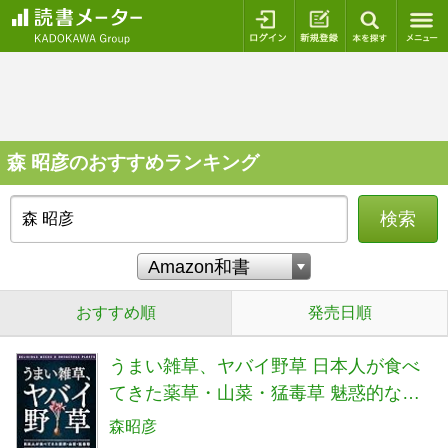
ログイン
新規登録
本を探
森 昭彦のおすすめランキング
検索
おすすめ順
発売日順
うまい雑草、ヤバイ野草 日本人が食べ
てきた薬草・山菜・猛毒草 魅惑的な植
物の見分け方から調理法まで (サイエン
森昭彦
ス・アイ新書)