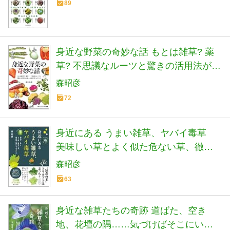
89
身近な野菜の奇妙な話 もとは雑草? 薬
草? 不思議なルーツと驚きの活用法があ
ふれる世界へようこそ (サイエンス・ア
森昭彦
イ新書)
72
身近にある うまい雑草、ヤバイ毒草
美味しい草とよく似た危ない草、徹底
的に探してみました
森昭彦
63
身近な雑草たちの奇跡 道ばた、空き
地、花壇の隅……気づけばそこにいる