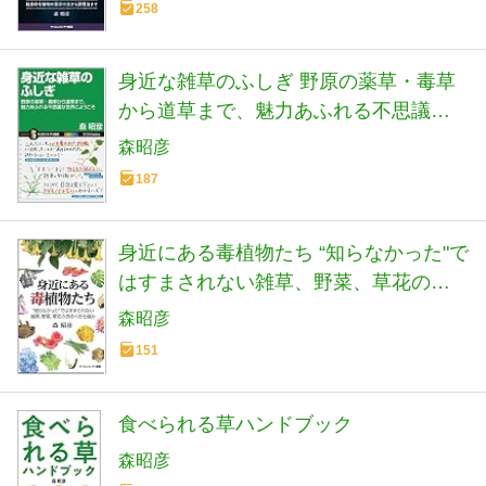
258
身近な雑草のふしぎ 野原の薬草・毒草
から道草まで、魅力あふれる不思議な
世界にようこそ (サイエンス・アイ新書)
森昭彦
187
身近にある毒植物たち “知らなかった"で
はすまされない雑草、野菜、草花の恐
るべき仕組み (サイエンス・アイ新書)
森昭彦
151
食べられる草ハンドブック
森昭彦