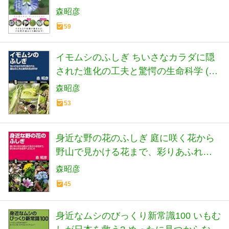
植物の生態
森昭彦
59
イモムシのふしぎ ちいさなカラダに隠
された進化の工夫と驚愕の生命科学 (サ
イエンス・アイ新書)
森昭彦
53
身近な野の花のふしぎ 庭に咲く花から
野山で見かける花まで、彩りあふれる
世界へようこそ (サイエンス・アイ新書)
森昭彦
45
身近なムシのびっくり新常識100 いもむ