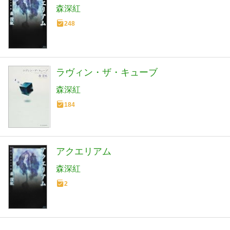
森深紅
248
ラヴィン・ザ・キューブ
森深紅
184
アクエリアム
森深紅
2