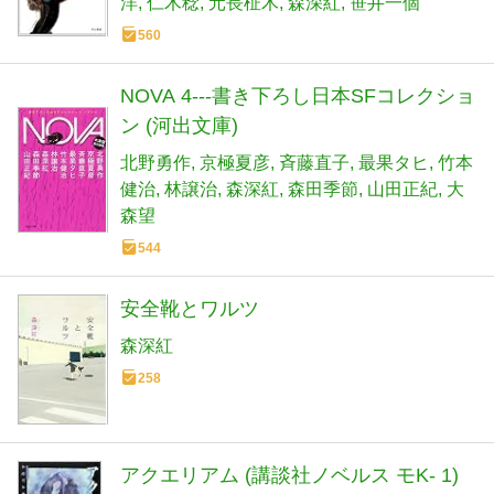
洋
仁木稔
元長柾木
森深紅
笹井一個
560
NOVA 4---書き下ろし日本SFコレクショ
ン (河出文庫)
北野勇作
京極夏彦
斉藤直子
最果タヒ
竹本
健治
林譲治
森深紅
森田季節
山田正紀
大
森望
544
安全靴とワルツ
森深紅
258
アクエリアム (講談社ノベルス モK- 1)