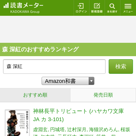
ログイン
新規登録
本を探
森 深紅のおすすめランキング
検索
おすすめ順
発売日順
神林長平トリビュート (ハヤカワ文庫
JA カ 3-101)
虚淵玄
円城塔
辻村深月
海猫沢めろん
桜坂