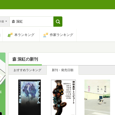
n和書
は
本ランキング
作家ランキング
森 深紅
の新刊
おすすめランキング
新刊・発売日順
版
、