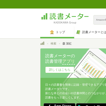
Amazo
トップ
読書メーターと
トップ
検索
森 深紅
読書メーターの
読書管理
アプリ
詳しくはこちら
日々の読書量を簡単に記録・管理できるアプリ
読書メーターです。
新たな本との出会いや読書仲間とのつながりが
読書をもっと楽しくします。