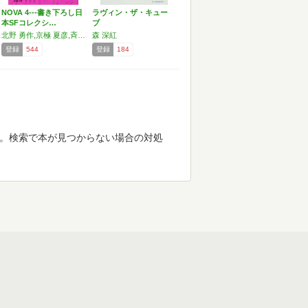
NOVA 4---書き下ろし日
ラヴィン・ザ・キュー
本SFコレクシ…
ブ
北野 勇作,京極 夏彦,斉藤 直子,最果 タヒ,竹本 健治,林 譲治,森 深紅,森田 季節,山田 正紀
森 深紅
登録
544
登録
184
す。検索で本が見つからない場合の対処