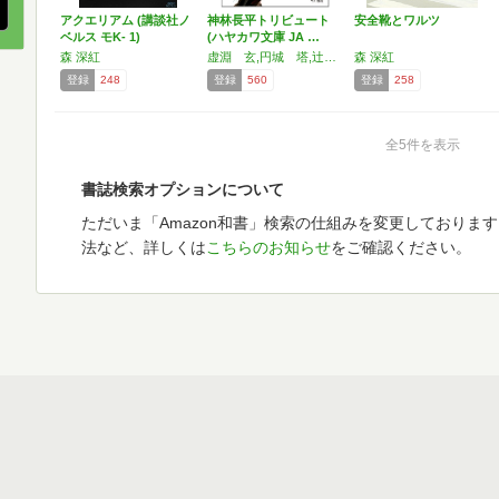
アクエリアム (講談社ノ
神林長平トリビュート
安全靴とワルツ
ベルス モK- 1)
(ハヤカワ文庫 JA …
森 深紅
虚淵 玄,円城 塔,辻村 深月,海猫沢めろん,桜坂洋,仁木稔,元長柾木,森深紅
森 深紅
登録
248
登録
560
登録
258
全5件を表示
書誌検索オプションについて
ただいま「Amazon和書」検索の仕組みを変更しておりま
法など、詳しくは
こちらのお知らせ
をご確認ください。