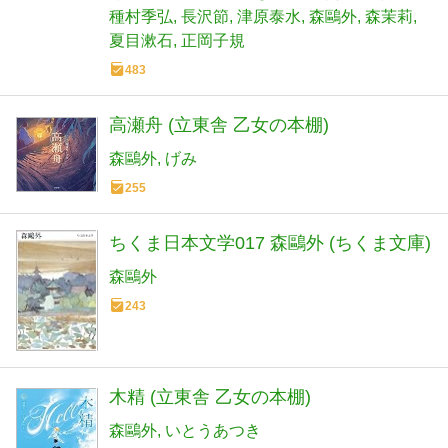
種村季弘
長沢節
津原泰水
森鷗外
森茉莉
夏目漱石
正岡子規
483
高瀬舟 (立東舎 乙女の本棚)
森鷗外
げみ
255
ちくま日本文学017 森鷗外 (ちくま文庫)
森鷗外
243
木精 (立東舎 乙女の本棚)
森鷗外
いとうあつき