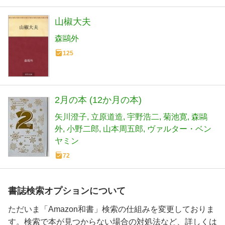
山椒大夫
森鷗外
125
2月の本 (12か月の本)
矢川澄子
立原道造
宇野浩二
菊池寛
森鷗
外
小野二郎
山本周五郎
ヴァルター・ベン
ヤミン
72
書誌検索オプションについて
ただいま「Amazon和書」検索の仕組みを変更しておりま
す。検索で本が見つからない場合の対処法など、詳しくは