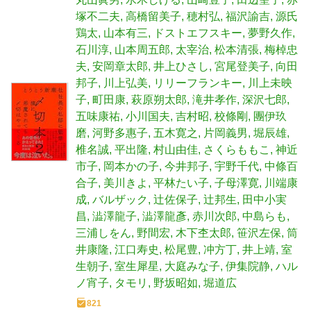
塚不二夫
高橋留美子
穂村弘
福沢諭吉
源氏
鶏太
山本有三
ドストエフスキー
夢野久作
石川淳
山本周五郎
太宰治
松本清張
梅棹忠
夫
安岡章太郎
井上ひさし
宮尾登美子
向田
邦子
川上弘美
リリーフランキー
川上未映
子
町田康
萩原朔太郎
滝井孝作
深沢七郎
五味康祐
小川国夫
吉村昭
校條剛
團伊玖
磨
河野多惠子
五木寛之
片岡義男
堀辰雄
椎名誠
平出隆
村山由佳
さくらももこ
神近
市子
岡本かの子
今井邦子
宇野千代
中條百
合子
美川きよ
平林たい子
子母澤寛
川端康
成
バルザック
辻佐保子
辻邦生
田中小実
昌
澁澤龍子
澁澤龍彥
赤川次郎
中島らも
三浦しをん
野間宏
木下杢太郎
笹沢左保
筒
井康隆
江口寿史
松尾豊
冲方丁
井上靖
室
生朝子
室生犀星
大庭みな子
伊集院静
ハル
ノ宵子
タモリ
野坂昭如
堀道広
821