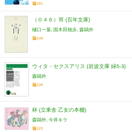
161
（０４６）宵 (百年文庫)
樋口一葉
国木田独歩
森鷗外
144
ウィタ・セクスアリス (岩波文庫 緑5-3)
森鷗外
126
杯 (立東舎 乙女の本棚)
森鷗外
今井キラ
123