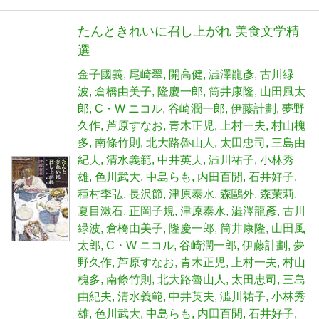
たんときれいに召し上がれ 美食文学精
選
金子國義
尾崎翠
開高健
澁澤龍彥
古川緑
波
倉橋由美子
隆慶一郎
筒井康隆
山田風太
郎
C・W ニコル
谷崎潤一郎
伊藤計劃
夢野
久作
芦原すなお
青木正児
上村一夫
村山槐
多
南條竹則
北大路魯山人
太田忠司
三島由
紀夫
清水義範
中井英夫
澁川祐子
小林秀
雄
色川武大
中島らも
内田百閒
石井好子
種村季弘
長沢節
津原泰水
森鷗外
森茉莉
夏目漱石
正岡子規
津原泰水
澁澤龍彥
古川
緑波
倉橋由美子
隆慶一郎
筒井康隆
山田風
太郎
C・W ニコル
谷崎潤一郎
伊藤計劃
夢
野久作
芦原すなお
青木正児
上村一夫
村山
槐多
南條竹則
北大路魯山人
太田忠司
三島
由紀夫
清水義範
中井英夫
澁川祐子
小林秀
雄
色川武大
中島らも
内田百閒
石井好子