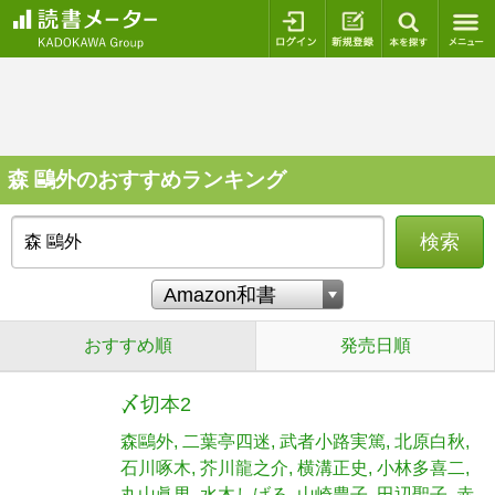
ログイン
新規登録
本を探
森 鷗外のおすすめランキング
検索
おすすめ順
発売日順
〆切本2
森鷗外
二葉亭四迷
武者小路実篤
北原白秋
石川啄木
芥川龍之介
横溝正史
小林多喜二
丸山眞男
水木しげる
山崎豊子
田辺聖子
赤