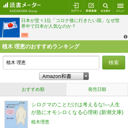
ログイン
新規登録
本を探
植木 理恵のおすすめランキング
検索
おすすめ順
発売日順
シロクマのことだけは考えるな!―人生
が急にオモシロくなる心理術 (新潮文庫)
植木理恵