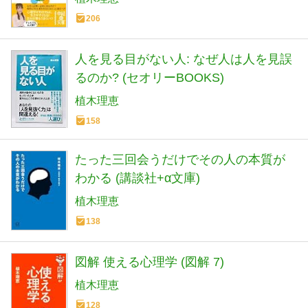
206
人を見る目がない人: なぜ人は人を見誤
るのか? (セオリーBOOKS)
植木理恵
158
たった三回会うだけでその人の本質が
わかる (講談社+α文庫)
植木理恵
138
図解 使える心理学 (図解 7)
植木理恵
128