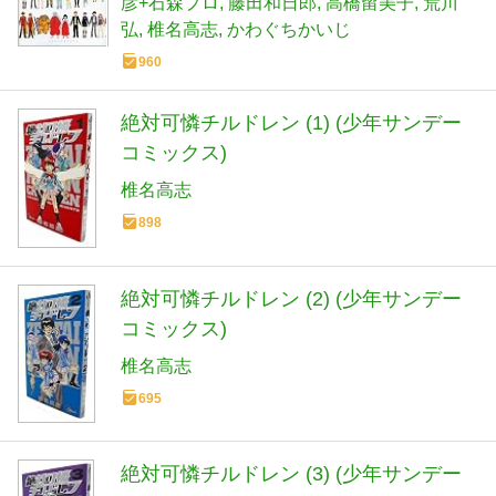
彦+石森プロ
藤田和日郎
高橋留美子
荒川
弘
椎名高志
かわぐちかいじ
960
絶対可憐チルドレン (1) (少年サンデー
コミックス)
椎名高志
898
絶対可憐チルドレン (2) (少年サンデー
コミックス)
椎名高志
695
絶対可憐チルドレン (3) (少年サンデー