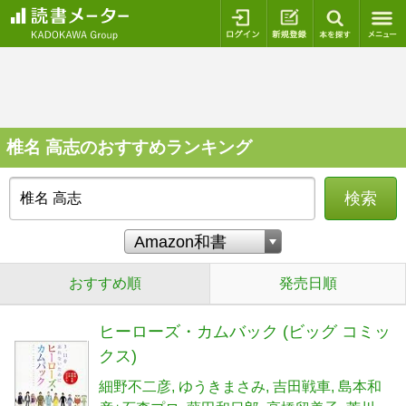
ログイン
新規登録
本を探
椎名 高志のおすすめランキング
検索
おすすめ順
発売日順
ヒーローズ・カムバック (ビッグ コミッ
クス)
細野不二彦
ゆうきまさみ
吉田戦車
島本和