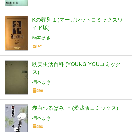
Kの葬列 1 (マーガレットコミックスワ
イド版)
楠本まき
321
耽美生活百科 (YOUNG YOUコミック
ス)
楠本まき
296
赤白つるばみ 上 (愛蔵版コミックス)
楠本まき
268