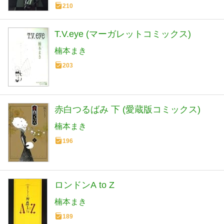
210
T.V.eye (マーガレットコミックス)
楠本まき
203
赤白つるばみ 下 (愛蔵版コミックス)
楠本まき
196
ロンドンA to Z
楠本まき
189