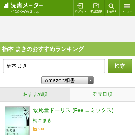
ログイン
新規登録
本を探
楠本 まきのおすすめランキング
検索
おすすめ順
発売日順
致死量ドーリス (Feelコミックス)
楠本まき
538