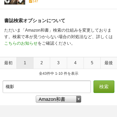
147
書誌検索オプションについて
ただいま「Amazon和書」検索の仕組みを変更しておりま
す。検索で本が見つからない場合の対処法など、詳しくは
こちらのお知らせ
をご確認ください。
最初
1
2
3
4
5
最後
全43件中 1-10 件を表示
検索