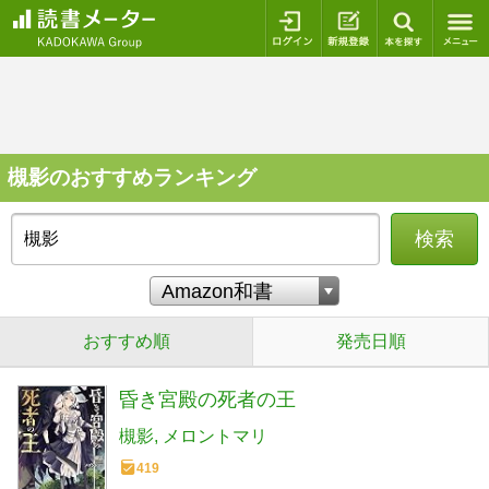
ログイン
新規登録
本を探
槻影のおすすめランキング
検索
おすすめ順
発売日順
昏き宮殿の死者の王
槻影
メロントマリ
419