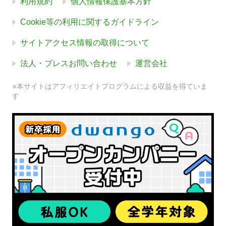
利用規約
個人情報保護基本方針
Cookie等の利用に関するガイドライン
サイトアクセス情報の取得について
法人・プレスお問い合わせ
運営会社
※本サイトはアフィリエイトプログラムによる収益を得ていま
す