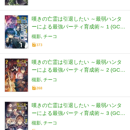
嘆きの亡霊は引退したい ～最弱ハンタ
ーによる最強パーティ育成術～ 1 (GCノ
ベルズ)
槻影
チーコ
373
嘆きの亡霊は引退したい ～最弱ハンタ
ーによる最強パーティ育成術～ 2 (GCノ
ベルズ)
槻影
チーコ
268
嘆きの亡霊は引退したい ～最弱ハンタ
ーによる最強パーティ育成術～ 3 (GCノ
ベルズ)
槻影
チーコ