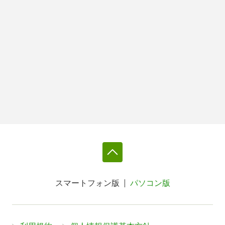
スマートフォン版
パソコン版