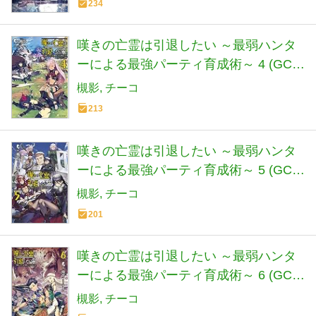
234
嘆きの亡霊は引退したい ～最弱ハンタ
ーによる最強パーティ育成術～ 4 (GCノ
ベルズ)
槻影
チーコ
213
嘆きの亡霊は引退したい ～最弱ハンタ
ーによる最強パーティ育成術～ 5 (GCノ
ベルズ)
槻影
チーコ
201
嘆きの亡霊は引退したい ～最弱ハンタ
ーによる最強パーティ育成術～ 6 (GCノ
ベルズ)
槻影
チーコ