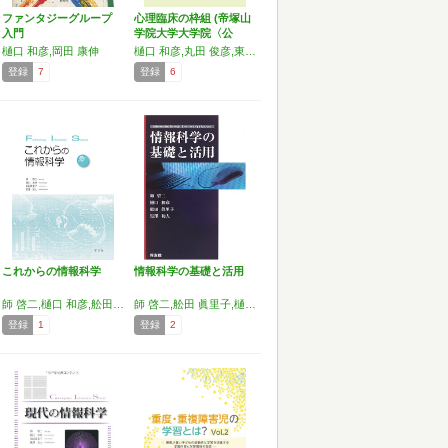
ファンタジーグループ
心理臨床の枠組 (帝塚山
入門
学院大学大学院〈公
開…
樋口 和彦,岡田 康伸
樋口 和彦,丸田 俊彦,東山 紘久,氏原 寛,大塚 義孝
登録
7
登録
6
これからの情報科学
情報科学の基礎と活用
師 啓二,樋口 和彦,舩田 眞里子,黒澤 和人
師 啓二,舩田 眞里子,樋口 和彦,黒澤 和人
登録
1
登録
2