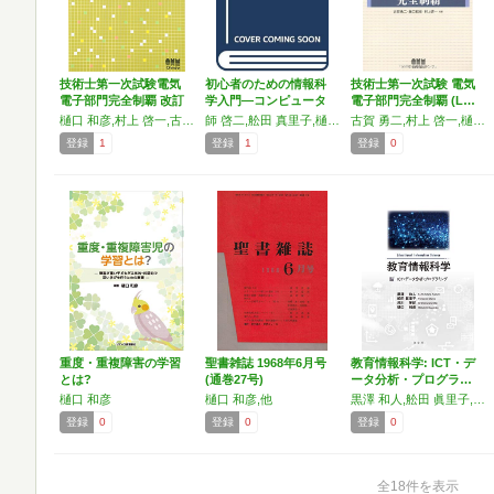
技術士第一次試験電気
初心者のための情報科
技術士第一次試験 電気
電子部門完全制覇 改訂
学入門―コンピュータ
電子部門完全制覇 (L…
2版
の基…
樋口 和彦,村上 啓一,古賀 勇次
師 啓二,舩田 真里子,樋口 和彦,黒澤 和人
古賀 勇二,村上 啓一,樋口 和彦
登録
1
登録
1
登録
0
重度・重複障害の学習
聖書雑誌 1968年6月号
教育情報科学: ICT・デ
とは?
(通巻27号)
ータ分析・プログラ…
樋口 和彦
樋口 和彦,他
黒澤 和人,舩田 眞里子,渋川 美紀,樋口 和彦
登録
0
登録
0
登録
0
全18件を表示