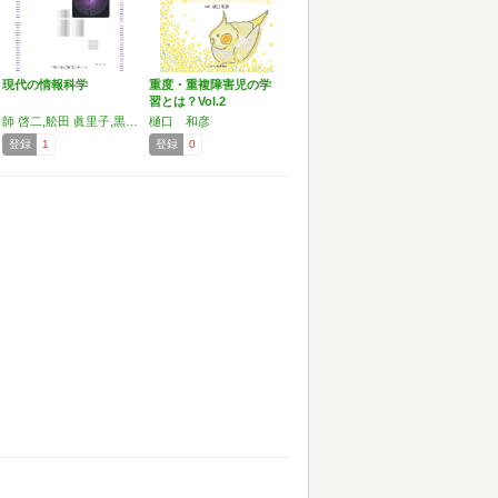
現代の情報科学
重度・重複障害児の学
習とは？Vol.2
師 啓二,舩田 眞里子,黒澤 和人,樋口 和彦
樋口 和彦
登録
1
登録
0