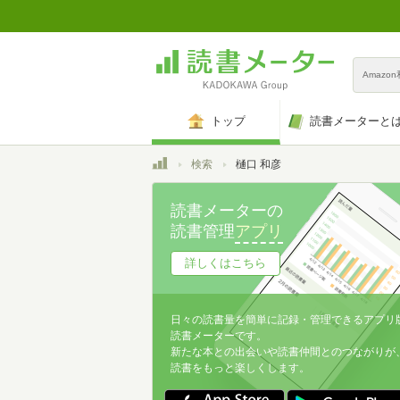
Amazo
トップ
読書メーターと
トップ
検索
樋口 和彦
読書メーターの
読書管理
アプリ
詳しくはこちら
日々の読書量を簡単に記録・管理できるアプリ
読書メーターです。
新たな本との出会いや読書仲間とのつながりが
読書をもっと楽しくします。