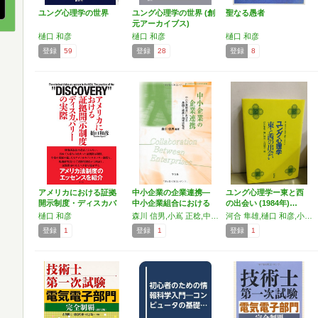
ユング心理学の世界
ユング心理学の世界 (創
聖なる愚者
元アーカイブス)
樋口 和彦
樋口 和彦
樋口 和彦
登録
59
登録
28
登録
8
アメリカにおける証拠
中小企業の企業連携―
ユング心理学ー東と西
開示制度・ディスカバ
中小企業組合における
の出会い (1984年)…
リー…
農商…
樋口 和彦
森川 信男,小嶌 正稔,中野 勉,三村 優美子,須田 敏子,佐久間 一浩,樋口 和彦,加藤 篤志
河合 隼雄,樋口 和彦,小川 捷之
登録
1
登録
1
登録
1