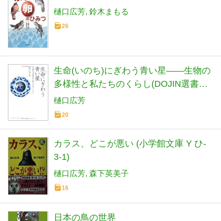
樋口広芳
鈴木まもる
26
生命(いのち)にぎわう青い星――生物の
多様性と私たちのくらし(DOJIN選書
030)
樋口広芳
20
カラス、どこが悪い (小学館文庫 Y ひ-
3-1)
樋口広芳
森下英美子
16
日本の鳥の世界