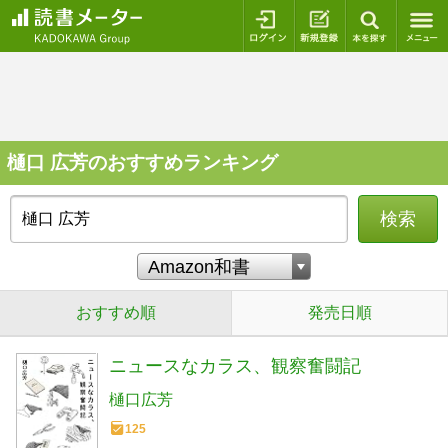
ログイン
新規登録
本を探
樋口 広芳のおすすめランキング
検索
おすすめ順
発売日順
ニュースなカラス、観察奮闘記
樋口広芳
125