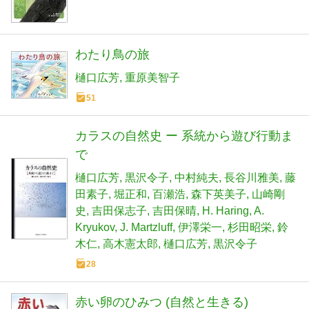
わたり鳥の旅
樋口広芳
重原美智子
51
カラスの自然史 ー 系統から遊び行動ま
で
樋口広芳
黒沢令子
中村純夫
長谷川雅美
藤
田素子
堀正和
百瀬浩
森下英美子
山崎剛
史
吉田保志子
吉田保晴
H. Haring
A.
Kryukov
J. Martzluff
伊澤栄一
杉田昭栄
鈴
木仁
高木憲太郎
樋口広芳
黒沢令子
28
赤い卵のひみつ (自然と生きる)