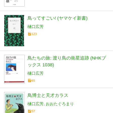
鳥ってすごい! (ヤマケイ新書)
樋口広芳
123
鳥たちの旅: 渡り鳥の衛星追跡 (NHKブ
ックス 1038)
樋口広芳
65
鳥博士と天才カラス
樋口広芳
おおたぐろまり
57