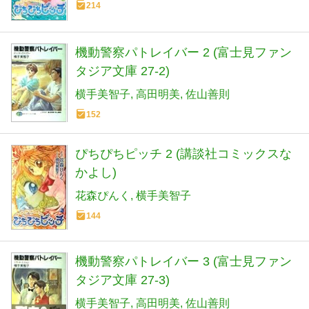
214
機動警察パトレイバー 2 (富士見ファン
タジア文庫 27-2)
横手美智子
高田明美
佐山善則
152
ぴちぴちピッチ 2 (講談社コミックスな
かよし)
花森ぴんく
横手美智子
144
機動警察パトレイバー 3 (富士見ファン
タジア文庫 27-3)
横手美智子
高田明美
佐山善則