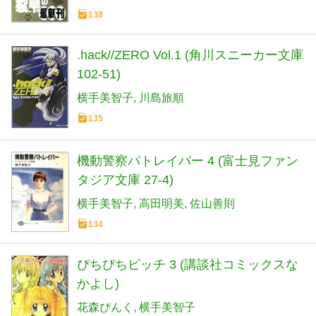
138
.hack//ZERO Vol.1 (角川スニーカー文庫
102-51)
横手美智子
川島旅順
135
機動警察パトレイバー 4 (富士見ファン
タジア文庫 27-4)
横手美智子
高田明美
佐山善則
134
ぴちぴちピッチ 3 (講談社コミックスな
かよし)
花森ぴんく
横手美智子