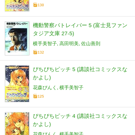
130
機動警察パトレイバー 5 (富士見ファン
タジア文庫 27-5)
横手美智子
高田明美
佐山善則
132
ぴちぴちピッチ 5 (講談社コミックスな
かよし)
花森ぴんく
横手美智子
125
ぴちぴちピッチ 4 (講談社コミックスな
かよし)
花森ぴんく
横手美智子