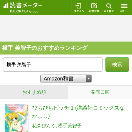
ログイン
新規登録
本を探
横手 美智子のおすすめランキング
検索
おすすめ順
発売日順
ぴちぴちピッチ 1 (講談社コミックスな
かよし)
花森ぴんく
横手美智子